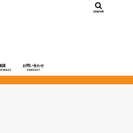
search
陰謀
お問い合わせ
SPIRACY
CONTACT
の歴史
・予言
メディア