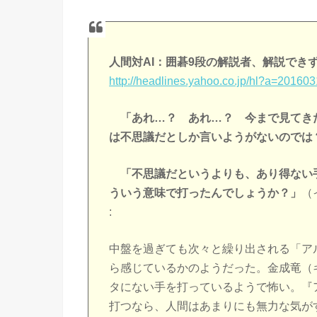
人間対AI：囲碁9段の解説者、解説でき
http://headlines.yahoo.co.jp/hl?a=2016
「あれ…？ あれ…？ 今まで見てき
は不思議だとしか言いようがないのでは
「不思議だというよりも、あり得ない
ういう意味で打ったんでしょうか？」
（
:
中盤を過ぎても次々と繰り出される「ア
ら感じているかのようだった。金成竜（
タにない手を打っているようで怖い。『
打つなら、人間はあまりにも無力な気が