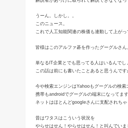
解説者があっけに取られて解説できなくなっ
うーん。しかし。。
このニュース。
これで人工知能関連の株価も連動して上がっ
皆様はこのアルファ碁を作ったグーグルさん
単なるIT企業とでも思ってる人はいるんでし
この話は前にも書いたことあると思うんです
今や検索エンジンはYahooもグーグルの検
携帯もandroidでグーグルの端末になってま
ネットはほとんどgoogleさんに支配されち
昔はワタスはこういう状況を
やらせはせん！やらせはせん！と叫んでいま