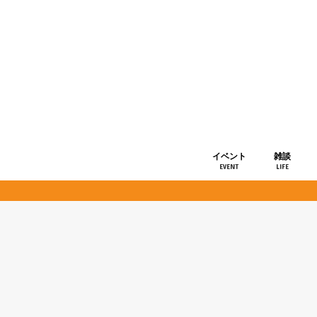
イベント
雑談
EVENT
LIFE
ショップ情
お知らせ