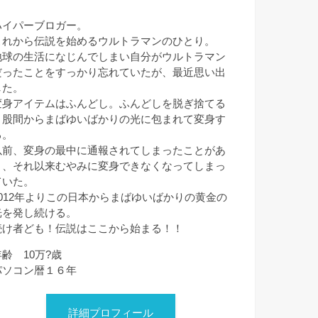
ハイパーブロガー。
これから伝説を始めるウルトラマンのひとり。
地球の生活になじんでしまい自分がウルトラマン
だったことをすっかり忘れていたが、最近思い出
した。
変身アイテムはふんどし。ふんどしを脱ぎ捨てる
と股間からまばゆいばかりの光に包まれて変身す
る。
以前、変身の最中に通報されてしまったことがあ
り、それ以来むやみに変身できなくなってしまっ
ていた。
2012年よりこの日本からまばゆいばかりの黄金の
光を発し続ける。
続け者ども！伝説はここから始まる！！
年齢 10万?歳
パソコン暦１６年
詳細プロフィール