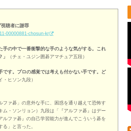
ず視聴者に謝罪
0311-00000881-chosun-kr
た手の中で一番衝撃的な手のような気がする。これ
？」
（チェ・ユジン囲碁アマチュア五段）
手です。プロの感覚では考えも付かない手です。ど
イ・ヒソン九段）
ルファ碁」の意外な手に、困惑を通り越えて恐怖す
キム・ソンリョン）九段は「『アルファ碁』はデー
アルファ碁』の自己学習能力が進んでこういう碁を
する」と言った。