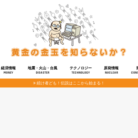
経済情報
地震・火山・台風
テクノロジー
原発情報
MONEY
DISASTER
TECHNOLOGY
NUCLEAR
CON
続け者ども！伝説はここから始まる！
報
健康
宇宙
奴ら
予知
洗脳