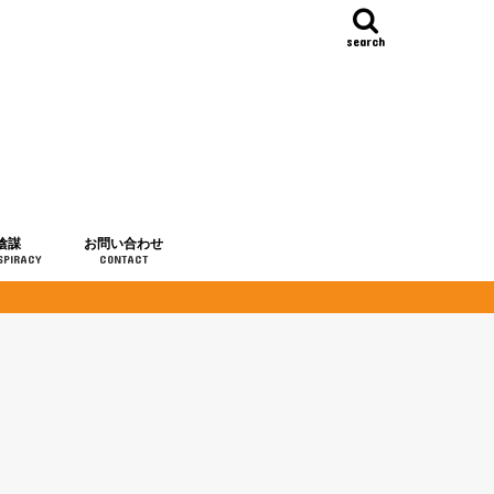
search
陰謀
お問い合わせ
SPIRACY
CONTACT
の歴史
・予言
メディア