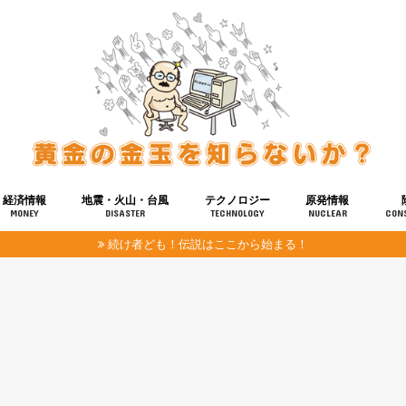
経済情報
地震・火山・台風
テクノロジー
原発情報
MONEY
DISASTER
TECHNOLOGY
NUCLEAR
CON
続け者ども！伝説はここから始まる！
報
健康
宇宙
奴ら
予知
洗脳