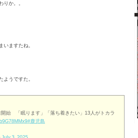
わりか。。
まいますたね。
。
たようですた。
難開始 「眠ります」「落ち着きたい」13人がトカラ
o/rb9G78MMx9
#鹿児島
)
July 3, 2025