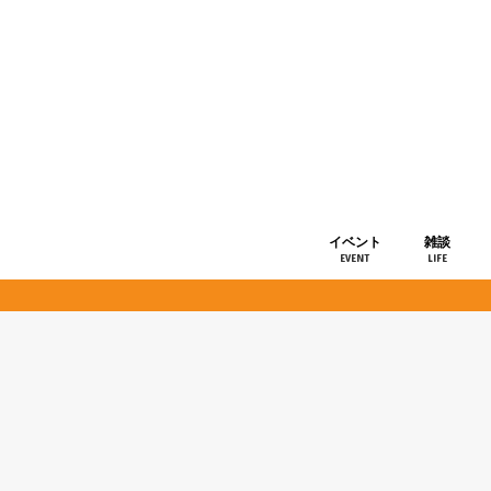
イベント
雑談
EVENT
LIFE
ショップ情
お知らせ