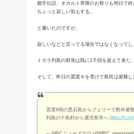
都市伝説、オカルト界隈のお祭りも明日で終
ちょっと寂しい気もする。
と書いたのですが。
寂しいなどと言ってる場合ではなくなってし
トカラ列島の群発は既に1千回を超えて来た
そして、昨日の震度６を受けて島民は避難し
震度6弱の悪石島からフェリーで島外避
列島の十島村から鹿児島市へ
https://t.c
— MBCニューズナウ (@MBC_newsnow