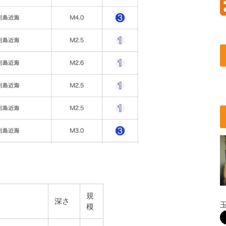
。
規
深さ
模