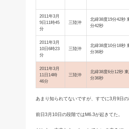
2011年3月
北緯38度19分42秒 
9日11時45
三陸沖
分42秒
分
2011年3月
北緯38度10分18秒 
10日6時23
三陸沖
分36秒
分
2011年3月
北緯38度6分12秒 東
11日14時
三陸沖
分36秒
46分
あまり知られてないですが、すでに3月9日の
前日3月10日の段階ではM6.3が起きてた。