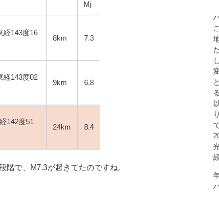
Mj
東経143度16
8km
7.3
東経143度02
9km
6.8
経142度51
24km
8.4
段階で、M7.3が起きてたのですね。