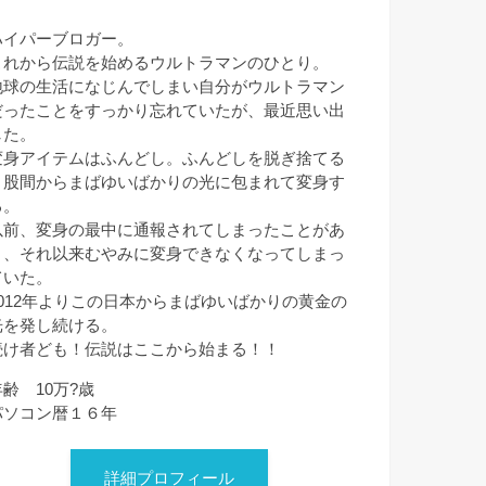
ハイパーブロガー。
これから伝説を始めるウルトラマンのひとり。
地球の生活になじんでしまい自分がウルトラマン
だったことをすっかり忘れていたが、最近思い出
した。
変身アイテムはふんどし。ふんどしを脱ぎ捨てる
と股間からまばゆいばかりの光に包まれて変身す
る。
以前、変身の最中に通報されてしまったことがあ
り、それ以来むやみに変身できなくなってしまっ
ていた。
2012年よりこの日本からまばゆいばかりの黄金の
光を発し続ける。
続け者ども！伝説はここから始まる！！
年齢 10万?歳
パソコン暦１６年
詳細プロフィール