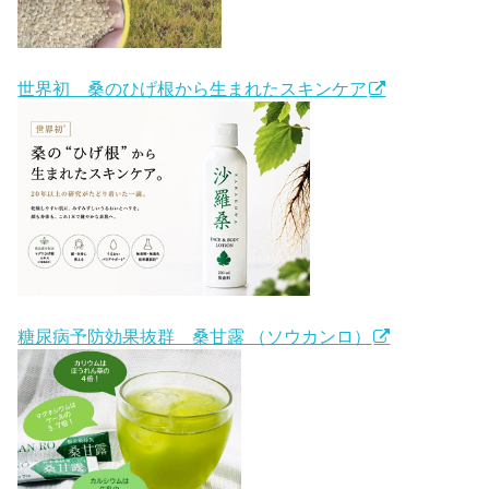
世界初 桑のひげ根から生まれたスキンケア
糖尿病予防効果抜群 桑甘露 （ソウカンロ）