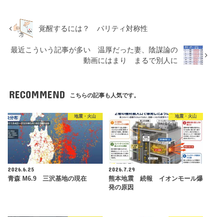
覚醒するには？ パリティ対称性
最近こういう記事が多い 温厚だった妻、陰謀論の
動画にはまり まるで別人に
RECOMMEND
こちらの記事も人気です。
地震・火山
地震・火山
2026.6.25
2026.7.29
青森 M6.9 三沢基地の現在
熊本地震 続報 イオンモール爆
発の原因