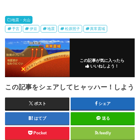
地震・火山
予言
伊豆
地震
松原照子
異常震域
この記事が気に入ったら
いいねしよう！
この記事をシェアしてヒャッハー！しよう
ポスト
シェア
はてブ
送る
Pocket
feedly