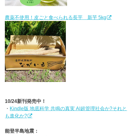
農薬不使用！皮ごと食べられる長芋 新芋 5kg
10/24新刊発売中！
・
Kindle版 地底科学 共鳴の真実 AI超管理社会か?それと
も進化か?
能登半島地震：