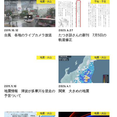
地震・火山
予知・予言
2019.10.12
2025.6.27
台風 各地のライブカメラ放送
たつき諒さんの新刊 7月5日の
軌道修正
地震・火山
地震・火山
2011.9.10
2026.4.1
地震情報 津波が多摩川を逆走の
関東 大きめの地震
予言ついて
地震・火山
地震・火山