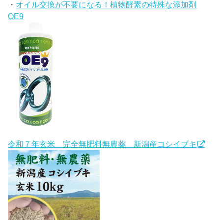
・
オイル交換が不要になる！植物酵素の特殊な添加剤
OE9
令和７年玄米 完全無肥料無農薬 新潟産コシイブキ