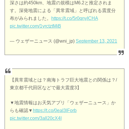
深さは約450km、地震の規模はM6.2と推定されま
す。深発地震による「異常震域」と呼ばれる震度分
布がみられました。
https://t.co/5r0qnyICHA
pic.twitter.com/1yrctztMiB
— ウェザーニュース (@wni_jp)
September 13, 2021
【異常震域とは？南海トラフ巨大地震との関係は？/
東京都千代田区などで最大震度3】
▼地震情報はお天気アプリ「ウェザーニュース」か
らも確認▼
https://t.co/0eaI3lForb
pic.twitter.com/3all20cX4I