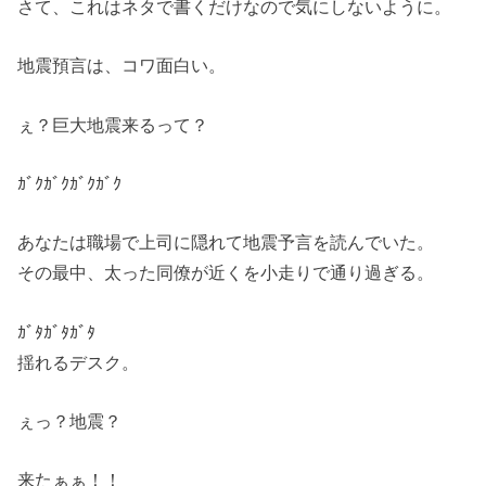
さて、これはネタで書くだけなので気にしないように。
地震預言は、コワ面白い。
ぇ？巨大地震来るって？
ｶﾞｸｶﾞｸｶﾞｸｶﾞｸ
あなたは職場で上司に隠れて地震予言を読んでいた。
その最中、太った同僚が近くを小走りで通り過ぎる。
ｶﾞﾀｶﾞﾀｶﾞﾀ
揺れるデスク。
ぇっ？地震？
来たぁぁ！！