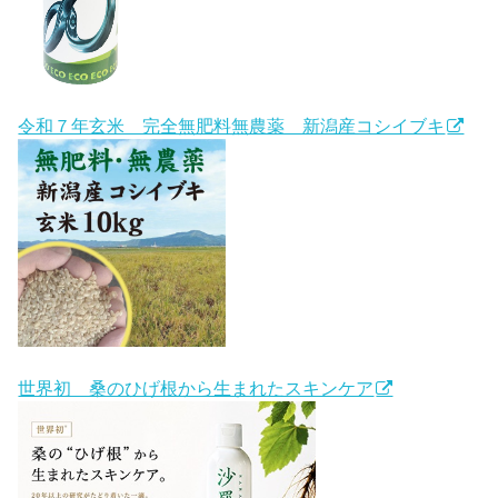
令和７年玄米 完全無肥料無農薬 新潟産コシイブキ
世界初 桑のひげ根から生まれたスキンケア