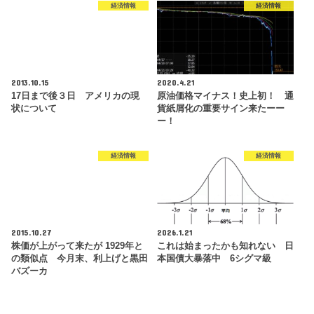
経済情報
経済情報
2013.10.15
2020.4.21
17日まで後３日 アメリカの現
原油価格マイナス！史上初！ 通
状について
貨紙屑化の重要サイン来たーー
ー！
経済情報
経済情報
2015.10.27
2026.1.21
株価が上がって来たが 1929年と
これは始まったかも知れない 日
の類似点 今月末、利上げと黒田
本国債大暴落中 6シグマ級
バズーカ