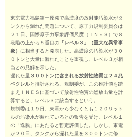
東京電力福島第一原発で高濃度の放射能汚染水がタ
ンクから漏れた問題について、原子力規制委員会は
２１日、国際原子力事象評価尺度（ＩＮＥＳ）で８
段階の上から５番目の
「レベル３」（重大な異常事
象）
に相当すると発表した。高濃度の汚染水が３０
０トンと大量に漏れたことを重視し、レベル３が相
当との見解を示した。
漏れた量
３００トンに含まれる放射性物質は２４兆
ベクレル
と推計される。規制委が、この推計値を踏
まえＩＮＥＳに基づいて放射性物質の総放出量を計
算すると、レベル３に該当するという。
規制委は１９日、東電から少なくとも１２０リット
ルの汚染水が漏れているとの報告を受け、レベル１
の「逸脱」にあたると暫定評価した。しかし、東電
が２０日、タンクから漏れた量を３００トンに修