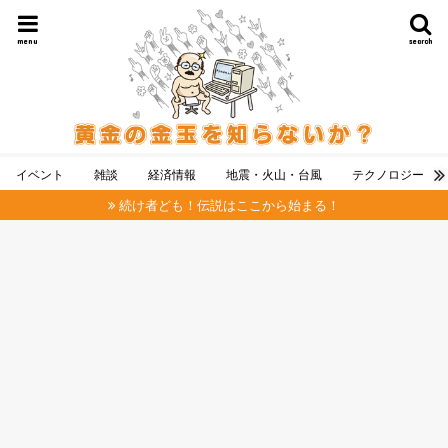
menu
search
イベント
雑談
経済情報
地震・火山・台風
テクノロジー
続け者ども！伝説はここから始まる！