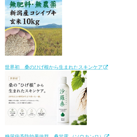
世界初 桑のひげ根から生まれたスキンケア
糖尿病予防効果抜群 桑甘露 （ソウカンロ）