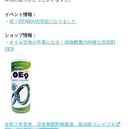
イベント情報：
・
祝！DENBA代理店になりました
ショップ情報：
・
オイル交換が不要になる！植物酵素の特殊な添加剤
OE9
令和７年玄米 完全無肥料無農薬 新潟産コシイブキ