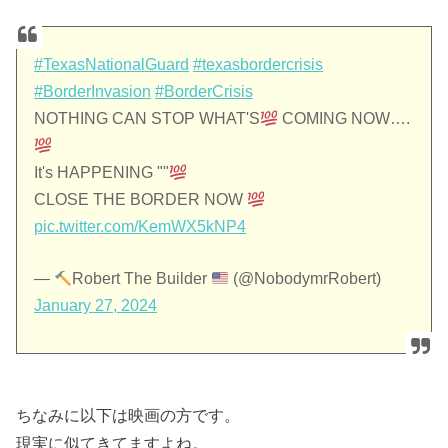
#TexasNationalGuard
#texasbordercrisis
#BorderInvasion
#BorderCrisis
NOTHING CAN STOP WHAT'S
COMING NOW….
It's HAPPENING ""
CLOSE THE BORDER NOW
pic.twitter.com/KemWX5kNP4
—
Robert The Builder
(@NobodymrRobert)
January 27, 2024
ちなみに以下は映画の方です。
現実に似てきてますよね。