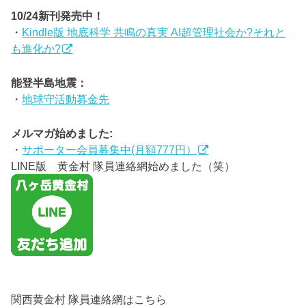
10/24新刊発売中！
・
Kindle版 地底科学 共鳴の真実 AI超管理社会か?それと
も進化か?
能登半島地震：
・
地球守活動募金先
メルマガ始めました:
・
サポーター会員募集中(月額777円）
LINE版 黄金村 隊員連絡網始めました（笑）
関西黄金村 隊員連絡網はこちら