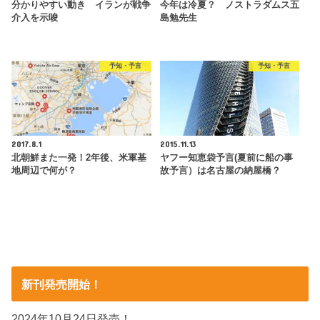
分かりやすい動き イランが戦争
今年は冷夏？ ノストラダムス五
介入を示唆
島勉先生
予知・予言
予知・予言
2017.8.1
2015.11.13
北朝鮮また一発！2年後、米軍基
ヤフー知恵袋予言(夏前に船の事
地周辺で何が？
故予言）は名古屋の納屋橋？
新刊発売開始！
2024年10月24日発売！