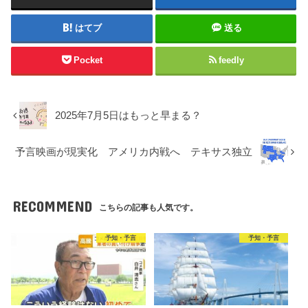
はてブ
送る
Pocket
feedly
2025年7月5日はもっと早まる？
予言映画が現実化 アメリカ内戦へ テキサス独立
RECOMMEND
こちらの記事も人気です。
予知・予言
予知・予言