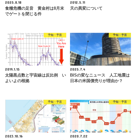
2025.8.18
2012.5.11
食糧危機の足音 黄金村は8月末
天の異変について
でゲートを閉じる件
予知・予言
予知・予言
2019.1.15
2025.7.4
太陽黒点数と宇宙線は反比例 い
BISの変なニュース 人工地震は
よいよの根拠
日本の米国債売りが理由か？
予知・予言
予知・予言
2023.10.16
2020.7.22