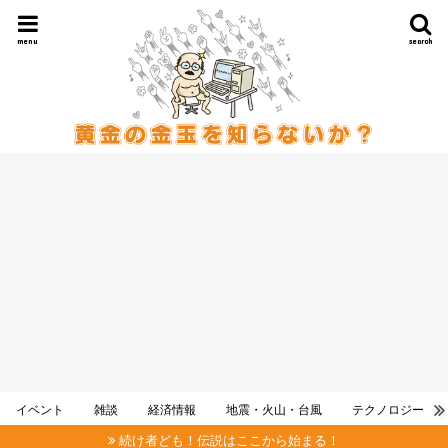
menu
search
イベント
雑談
経済情報
地震・火山・台風
テクノロジー
続け者ども！伝説はここから始まる！