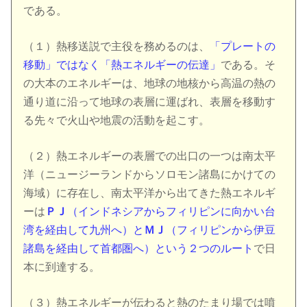
である。
（１）熱移送説で主役を務めるのは、
「プレートの
移動」ではなく「熱エネルギーの伝達」
である。そ
の大本のエネルギーは、地球の地核から高温の熱の
通り道に沿って地球の表層に運ばれ、表層を移動す
る先々で火山や地震の活動を起こす。
（２）熱エネルギーの表層での出口の一つは南太平
洋（ニュージーランドからソロモン諸島にかけての
海域）に存在し、南太平洋から出てきた熱エネルギ
ーは
ＰＪ
（インドネシアからフィリピンに向かい台
湾を経由して九州へ）と
ＭＪ
（フィリピンから伊豆
諸島を経由して首都圏へ）という２つのルート
で日
本に到達する。
（３）熱エネルギーが伝わると熱のたまり場では噴