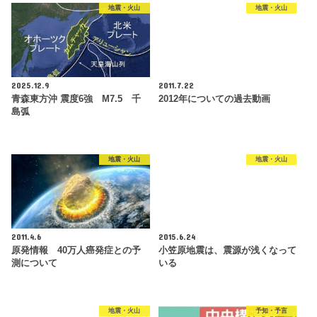
地震・火山
地震・火山
2025.12.9
2011.7.22
青森東方沖 震度6強 M7.5 千
2012年についての過去動画
島弧
地震・火山
地震・火山
2011.4.6
2015.6.24
原発情報 40万人癌発症との予
小笠原地震は、震源が浅くなって
測について
いる
地震・火山
予知・予言