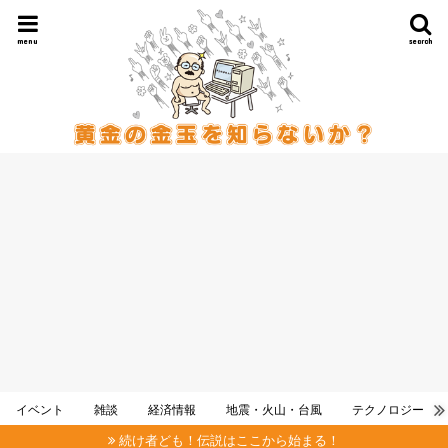
menu
search
イベント
雑談
経済情報
地震・火山・台風
テクノロジー
続け者ども！伝説はここから始まる！