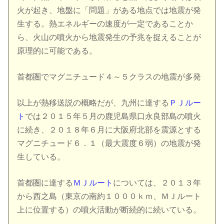
火が起き、地盤に「問題」がある地点では地震が発
生する。熱エネルギーの速度が一定であることか
ら、火山の噴火から地震発生の予兆を捉えることが
原理的に可能である。
首都圏でマグニチュード４～５クラスの地震が多発
以上が熱移送説の概略だが、九州に達する
ＰＪルー
ト
では２０１５年５月の鹿児島県口永良部島の噴火
に続き、２０１８年６月に大阪府北部を震源とする
マグニチュード６．１（最大震度６弱）の地震が発
生している。
首都圏に達する
ＭＪルート
については、２０１３年
から西之島（東京の南約１０００ｋｍ、ＭＪルート
上に位置する）の噴火活動が断続的に続いている。