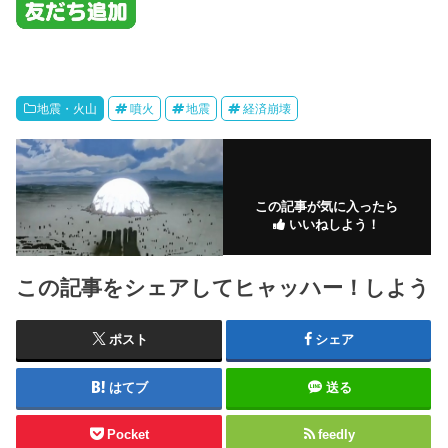
地震・火山
噴火
地震
経済崩壊
この記事が気に入ったら
いいねしよう！
この記事をシェアしてヒャッハー！しよう
ポスト
シェア
はてブ
送る
Pocket
feedly