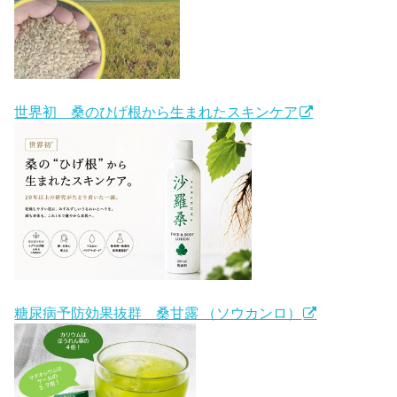
世界初 桑のひげ根から生まれたスキンケア
糖尿病予防効果抜群 桑甘露 （ソウカンロ）