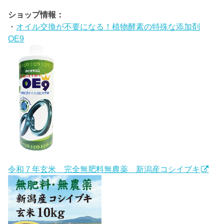
ショップ情報：
・
オイル交換が不要になる！植物酵素の特殊な添加剤
OE9
令和７年玄米 完全無肥料無農薬 新潟産コシイブキ