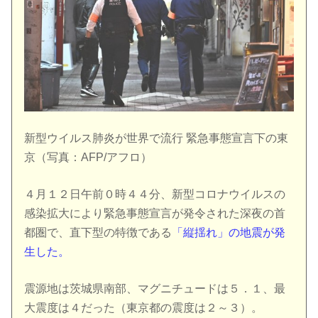
新型ウイルス肺炎が世界で流行 緊急事態宣言下の東
京（写真：AFP/アフロ）
４月１２日午前０時４４分、新型コロナウイルスの
感染拡大により緊急事態宣言が発令された深夜の首
都圏で、直下型の特徴である
「縦揺れ」の地震が発
生した。
震源地は茨城県南部、マグニチュードは５．１、最
大震度は４だった（東京都の震度は２～３）。