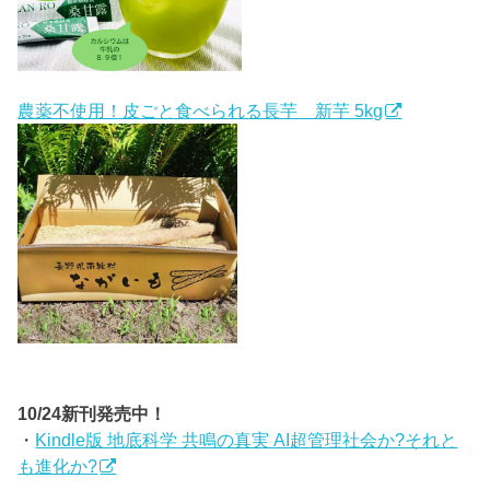
農薬不使用！皮ごと食べられる長芋 新芋 5kg
10/24新刊発売中！
・
Kindle版 地底科学 共鳴の真実 AI超管理社会か?それと
も進化か?