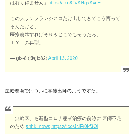
は有り得ません」
https://t.co/CVANgxAycE
この人サンフランシスコだけ出してきてこう言って
るんだけど、
医療崩壊すればそりゃどこでもそうだろ。
ＩＹＩの典型。
— gfx-8 (@gfx82)
April 13, 2020
医療現場ではついに学徒出陣のようですた。
「無給医」も新型コロナ患者治療の前線に 医師不足
のため
#nhk_news
https://t.co/JNFr0kf3OI