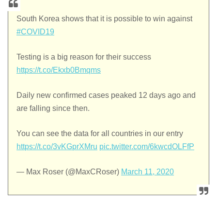
South Korea shows that it is possible to win against
#COVID19
Testing is a big reason for their success
https://t.co/Ekxb0Bmqms
Daily new confirmed cases peaked 12 days ago and
are falling since then.
You can see the data for all countries in our entry
https://t.co/3vKGprXMru
pic.twitter.com/6kwcdOLFfP
— Max Roser (@MaxCRoser)
March 11, 2020