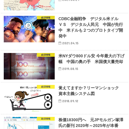
経済情報
CDBC金融戦争 デジタル米ドル
ＶＳ デジタル人民元 中国が先行
中 米ドルも２つのプロトタイプ開
発中
2021.04.15
経済情報
米NYダウ800ドル安 今年最大の下げ
幅 中国の奥の手 米国債大量売却
2019.08.15
経済情報
覚えてますか？リーマンショック
資本主義システム図
2018.09.12
経済情報
株価18300円へ 元JPモルガン塚澤
氏の新刊 2020年～2025年が本番