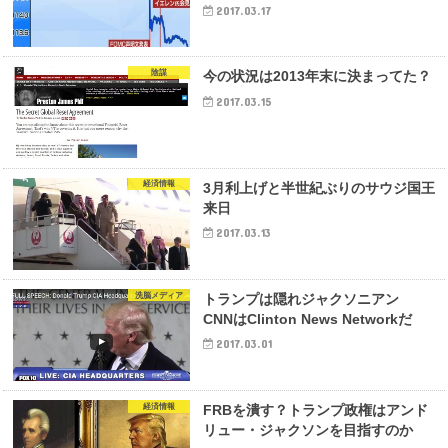
2017.03.17
陰謀
今の状況は2013年末に決まってた？
2017.03.15
経済情報
3月利上げと半世紀ぶりのサウジ国王
来日
2017.03.13
洗脳メディア
トランプは隠れジャクソニアン
CNNはClinton News Networkだ
2017.03.01
経済情報
FRBを潰す？トランプ政権はアンド
リュー・ジャクソンを目指すのか