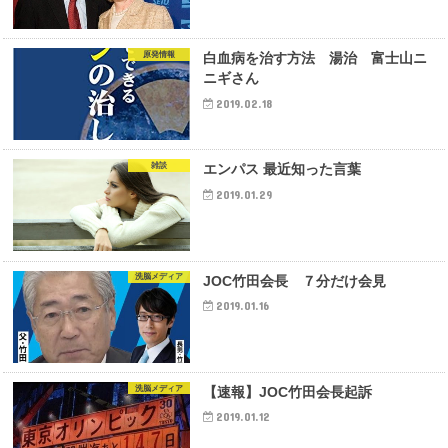
原発情報
白血病を治す方法 湯治 富士山ニ
ニギさん
2019.02.18
雑談
エンパス 最近知った言葉
2019.01.29
洗脳メディア
JOC竹田会長 ７分だけ会見
2019.01.16
洗脳メディア
【速報】JOC竹田会長起訴
2019.01.12