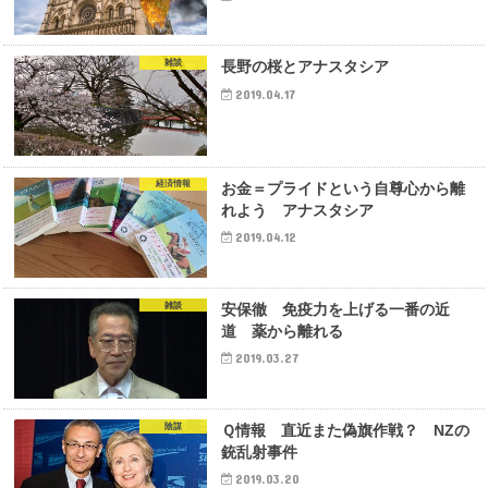
雑談
長野の桜とアナスタシア
2019.04.17
経済情報
お金＝プライドという自尊心から離
れよう アナスタシア
2019.04.12
雑談
安保徹 免疫力を上げる一番の近
道 薬から離れる
2019.03.27
陰謀
Ｑ情報 直近また偽旗作戦？ NZの
銃乱射事件
2019.03.20