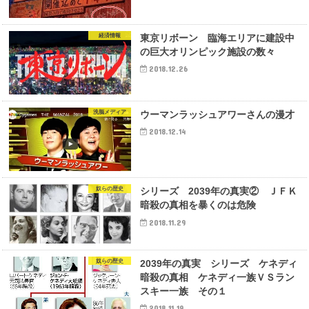
経済情報
東京リボーン 臨海エリアに建設中
の巨大オリンピック施設の数々
2018.12.26
洗脳メディア
ウーマンラッシュアワーさんの漫才
2018.12.14
奴らの歴史
シリーズ 2039年の真実② ＪＦＫ
暗殺の真相を暴くのは危険
2018.11.29
奴らの歴史
2039年の真実 シリーズ ケネディ
暗殺の真相 ケネディ一族ＶＳラン
スキー一族 その１
2018.11.19