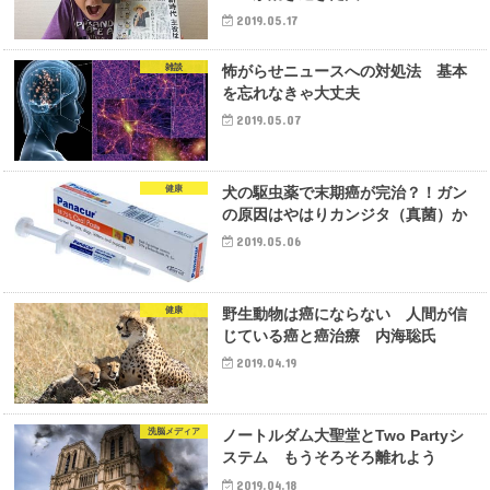
2019.05.17
雑談
怖がらせニュースへの対処法 基本
を忘れなきゃ大丈夫
2019.05.07
健康
犬の駆虫薬で末期癌が完治？！ガン
の原因はやはりカンジタ（真菌）か
2019.05.06
健康
野生動物は癌にならない 人間が信
じている癌と癌治療 内海聡氏
2019.04.19
洗脳メディア
ノートルダム大聖堂とTwo Partyシ
ステム もうそろそろ離れよう
2019.04.18