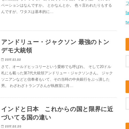
ベーションはなんですか。 とかなんとか。 色々言われたりもする
んですが、ワタスは基本的に…
f
tw
アンドリュー・ジャクソン 最強のトン
デモ大統領
2017.03.02
さて、オールドヒッコリーという愛称でも呼ばれ、 そして20ドル
札にも載った第7代大統領アンドリュー・ジャクソンさん。 ジャク
ソニアンなどと信奉者もいて、その当時の中央銀行をぶっ潰した
男。 わざわざトランプさんが執務室に肖…
インドと日本 これからの国と限界に近
づいてる国の違い
2017.02.20