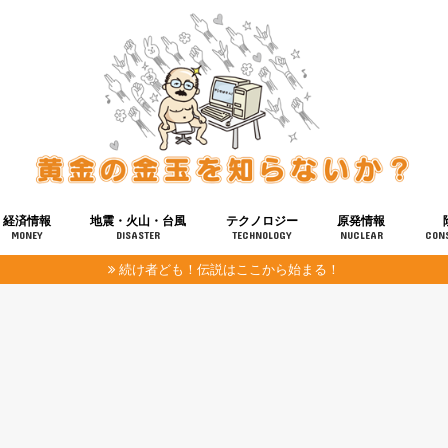
経済情報
地震・火山・台風
テクノロジー
原発情報
MONEY
DISASTER
TECHNOLOGY
NUCLEAR
CON
続け者ども！伝説はここから始まる！
報
健康
宇宙
奴ら
予知
洗脳