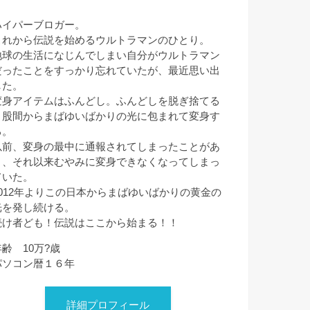
ハイパーブロガー。
これから伝説を始めるウルトラマンのひとり。
地球の生活になじんでしまい自分がウルトラマン
だったことをすっかり忘れていたが、最近思い出
した。
変身アイテムはふんどし。ふんどしを脱ぎ捨てる
と股間からまばゆいばかりの光に包まれて変身す
る。
以前、変身の最中に通報されてしまったことがあ
り、それ以来むやみに変身できなくなってしまっ
ていた。
2012年よりこの日本からまばゆいばかりの黄金の
光を発し続ける。
続け者ども！伝説はここから始まる！！
年齢 10万?歳
パソコン暦１６年
詳細プロフィール