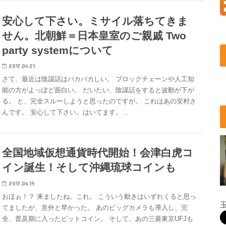
安心して下さい。ミサイル落ちてきま
せん。北朝鮮＝日本皇室のご親戚 Two
party systemについて
2017.04.21
さて、最近は陰謀話はバカバカしい。 ブロックチェーンや人工知
能の方がよっぽど面白い。 だいたい、陰謀話をすると波動が下が
る。 と、完全スルーしようと思ったのですが。 これはあの安村さ
んです。 安心して下さい。はいてます。…
全国地域仮想通貨時代開始！会津白虎コ
イン誕生！そして沖縄琉球コインも
2017.04.19
おほぉ！？ 来ましたね。これ。 こういう動きはいずれくると思っ
てましたが、意外と早かった。 あのビッグカメラも導入し、完
全、普及期に入ったビットコイン。 そして、あの三菱東京UFJも