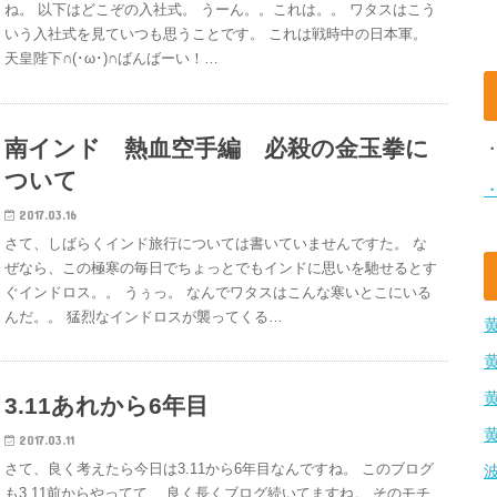
ね。 以下はどこぞの入社式。 うーん。。これは。。 ワタスはこう
いう入社式を見ていつも思うことです。 これは戦時中の日本軍。
天皇陛下∩(･ω･)∩ばんばーい！…
南インド 熱血空手編 必殺の金玉拳に
ついて
2017.03.16
さて、しばらくインド旅行については書いていませんですた。 な
ぜなら、この極寒の毎日でちょっとでもインドに思いを馳せるとす
ぐインドロス。。 うぅっ。 なんでワタスはこんな寒いとこにいる
んだ。。 猛烈なインドロスが襲ってくる…
3.11あれから6年目
2017.03.11
さて、良く考えたら今日は3.11から6年目なんですね。 このブログ
も3.11前からやってて、 良く長くブログ続いてますね。 そのモチ