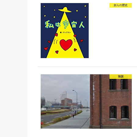
奴らの歴史
陰謀