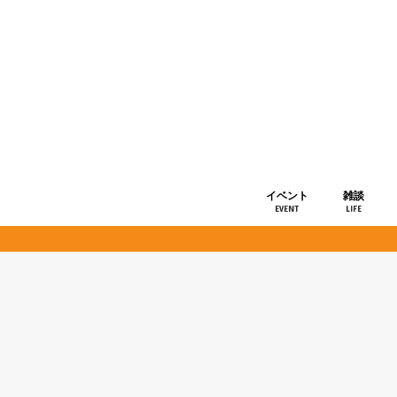
イベント
雑談
EVENT
LIFE
ショップ情
お知らせ