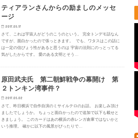
ティアランさんからの励ましのメッセ
ージ
2017.05.17
さて、これは宇宙人がどうのこうのという。 完全トンデモ話なん
ですが、面白かったので張っときます。 でも、ワタスはこの話に
は一定の信ぴょう性があると思うのは 宇宙の法則にのっとってる
気がしたからです。 愛のある文明とそう…
原田武夫氏 第二朝鮮戦争の幕開け 第
２トンキン湾事件？
2017.05.02
さて、昨日横浜で自作自演のミサイルテロのお話。 お楽しみ頂け
ましたでしょうか。 ちょっと面白かったので追加で以下も載せと
きましょう。 このカードはあの横浜の赤レンガ倉庫ではないかと
いう推理。 確かに以下の風景がぴったりで…