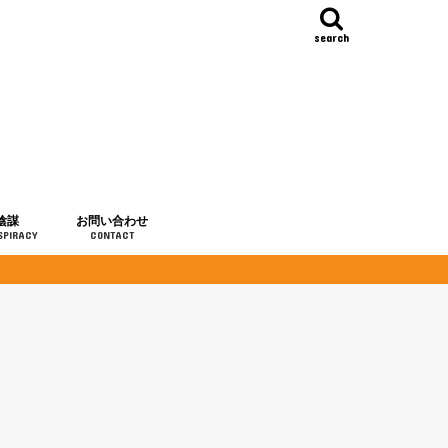
search
陰謀
お問い合わせ
SPIRACY
CONTACT
の歴史
・予言
メディア