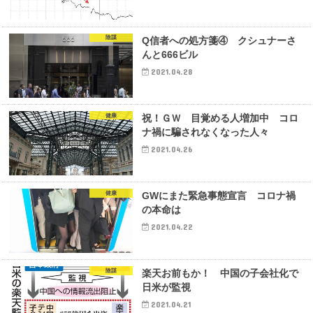
陰謀
Q信者への処方箋④ クシュナーさ
んと666ビル
2021.04.28
健康
祝！ＧＷ 目覚める人増加中 コロ
ナ禍に騙されなくなった人々
2021.04.26
健康
GWにまた緊急事態宣言 コロナ禍
の本命は
2021.04.22
陰謀
楽天お前もか！ 中国の子会社化で
日米が監視
2021.04.21