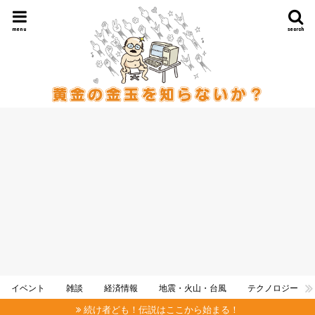
menu
search
イベント
雑談
経済情報
地震・火山・台風
テクノロジー
続け者ども！伝説はここから始まる！