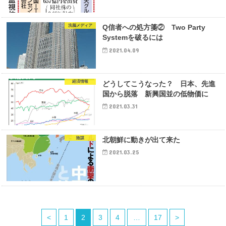
洗脳メディア
Q信者への処方箋② Two Party
Systemを破るには
2021.04.09
経済情報
どうしてこうなった？ 日本、先進
国から脱落 新興国並の低物価に
2021.03.31
陰謀
北朝鮮に動きが出て来た
2021.03.25
<
1
2
3
4
…
17
>