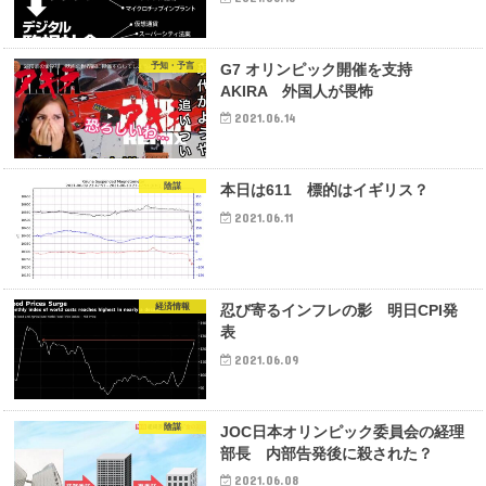
予知・予言
G7 オリンピック開催を支持
AKIRA 外国人が畏怖
2021.06.14
陰謀
本日は611 標的はイギリス？
2021.06.11
経済情報
忍び寄るインフレの影 明日CPI発
表
2021.06.09
陰謀
JOC日本オリンピック委員会の経理
部長 内部告発後に殺された？
2021.06.08