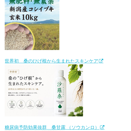
世界初 桑のひげ根から生まれたスキンケア
糖尿病予防効果抜群 桑甘露 （ソウカンロ）