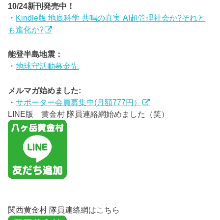
10/24新刊発売中！
・
Kindle版 地底科学 共鳴の真実 AI超管理社会か?それと
も進化か?
能登半島地震：
・
地球守活動募金先
メルマガ始めました:
・
サポーター会員募集中(月額777円）
LINE版 黄金村 隊員連絡網始めました（笑）
関西黄金村 隊員連絡網はこちら