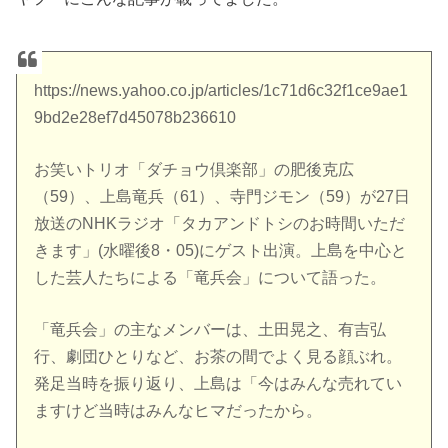
https://news.yahoo.co.jp/articles/1c71d6c32f1ce9ae1
9bd2e28ef7d45078b236610
お笑いトリオ「ダチョウ倶楽部」の肥後克広
（59）、上島竜兵（61）、寺門ジモン（59）が27日
放送のNHKラジオ「タカアンドトシのお時間いただ
きます」(水曜後8・05)にゲスト出演。上島を中心と
した芸人たちによる「竜兵会」について語った。
「竜兵会」の主なメンバーは、土田晃之、有吉弘
行、劇団ひとりなど、お茶の間でよく見る顔ぶれ。
発足当時を振り返り、上島は「今はみんな売れてい
ますけど当時はみんなヒマだったから。