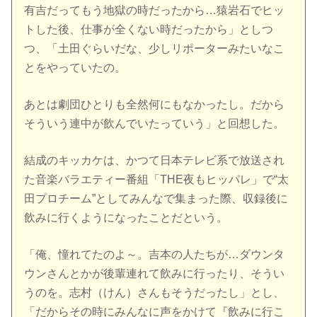
有吉だってもう地獄の時だったから…猿岩石でヒッ
トした後、仕事が全くない時だったから」としつ
つ、「土田ぐらいだな、少しリポーターみたいなこ
とをやっていたの。
あとは劇団ひとりも全然何にもなかったし。だから
そういう連中が飲んでいたっていう」と回想した。
結成のキッカケは、かつて日本テレビ系で放送され
た音楽バラエティー番組「THE夜もヒッパレ」で“太
田プロチーム”としてみんなで集まった際、収録後に
飲みに行くようになったことだという。
「俺、憧れてたのよ～。吉本の人たちが…ダウンタ
ウンさんとかが後輩連れて飲みに行ったり、そうい
うのを。志村（けん）さんもそうだったし」とし、
「だからその時にみんなに声をかけて『飲みに行こ