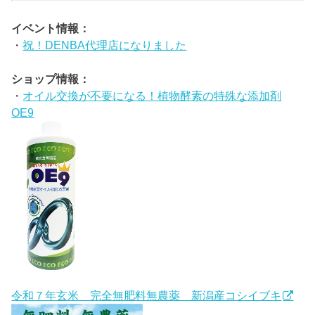
イベント情報：
・
祝！DENBA代理店になりました
ショップ情報：
・
オイル交換が不要になる！植物酵素の特殊な添加剤
OE9
令和７年玄米 完全無肥料無農薬 新潟産コシイブキ