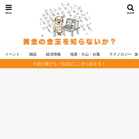
menu
search
イベント
雑談
経済情報
地震・火山・台風
テクノロジー
続け者ども！伝説はここから始まる！