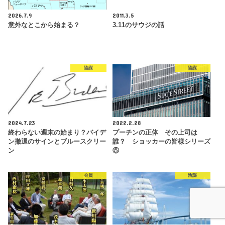
2026.7.9
2011.3.5
意外なとこから始まる？
3.11のサウジの話
陰謀
陰謀
2024.7.23
2022.2.28
終わらない週末の始まり？バイデ
プーチンの正体 その上司は
ン撤退のサインとブルースクリー
誰？ ショッカーの皆様シリーズ
ン
⑤
会員
陰謀