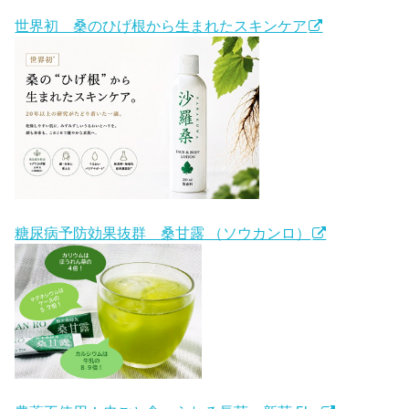
世界初 桑のひげ根から生まれたスキンケア
糖尿病予防効果抜群 桑甘露 （ソウカンロ）