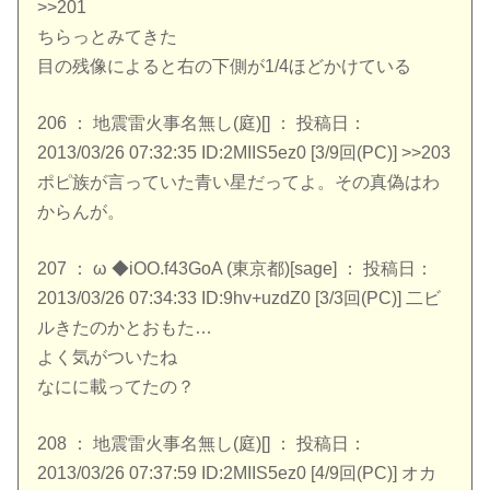
>>201
ちらっとみてきた
目の残像によると右の下側が1/4ほどかけている
206 ： 地震雷火事名無し(庭)[] ： 投稿日：
2013/03/26 07:32:35 ID:2MIIS5ez0 [3/9回(PC)] >>203
ポピ族が言っていた青い星だってよ。その真偽はわ
からんが。
207 ： ω ◆iOO.f43GoA (東京都)[sage] ： 投稿日：
2013/03/26 07:34:33 ID:9hv+uzdZ0 [3/3回(PC)] 二ビ
ルきたのかとおもた…
よく気がついたね
なにに載ってたの？
208 ： 地震雷火事名無し(庭)[] ： 投稿日：
2013/03/26 07:37:59 ID:2MIIS5ez0 [4/9回(PC)] オカ