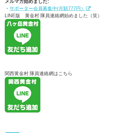
メルマガ始めました:
・
サポーター会員募集中(月額777円）
LINE版 黄金村 隊員連絡網始めました（笑）
関西黄金村 隊員連絡網はこちら