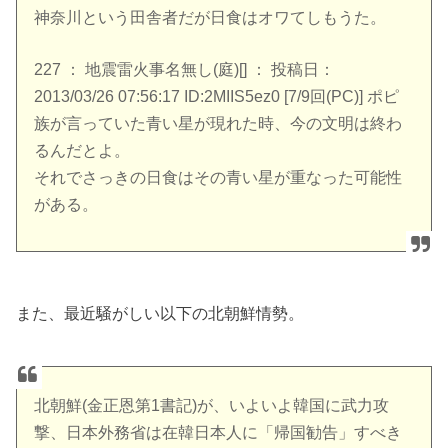
神奈川という田舎者だが日食はオワてしもうた。
227 ： 地震雷火事名無し(庭)[] ： 投稿日：
2013/03/26 07:56:17 ID:2MIIS5ez0 [7/9回(PC)] ポピ
族が言っていた青い星が現れた時、今の文明は終わ
るんだとよ。
それでさっきの日食はその青い星が重なった可能性
がある。
また、最近騒がしい以下の北朝鮮情勢。
北朝鮮(金正恩第1書記)が、いよいよ韓国に武力攻
撃、日本外務省は在韓日本人に「帰国勧告」すべき