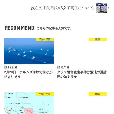
奴らの手先日銀VS女子高生について
RECOMMEND
こちらの記事も人気です。
予知・予言
陰謀
2026.2.18
2016.7.12
2月20日 ホルムズ海峡で何かが
ダラス警官殺害事件は混沌の夏計
始まりそう
画の始まりか
予知・予言
陰謀