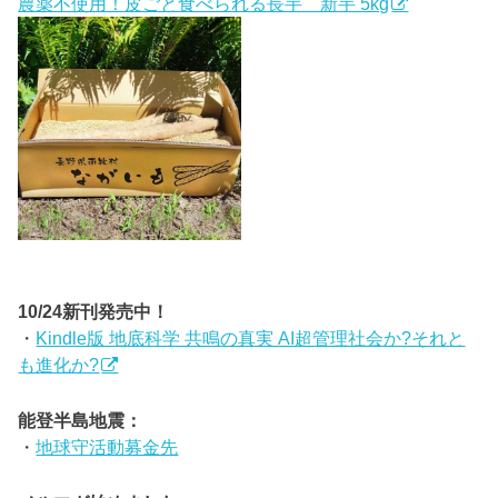
農薬不使用！皮ごと食べられる長芋 新芋 5kg
10/24新刊発売中！
・
Kindle版 地底科学 共鳴の真実 AI超管理社会か?それと
も進化か?
能登半島地震：
・
地球守活動募金先