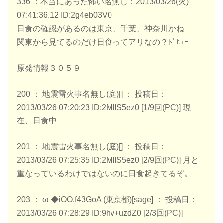
336 ：本当にあった怖い名無し：2013/03/26(火)
07:41:36.12 ID:2g4eb03V0
日食の確認があるのは東京、千葉、神奈川かね
関東から見てるのだけ日食ってアリなの？ﾄﾞﾋｪｰ
原発情報３０５９
200 ： 地震雷火事名無し(庭)[] ： 投稿日：
2013/03/26 07:20:23 ID:2MIIS5ez0 [1/9回(PC)] 現
在、日食中
201 ： 地震雷火事名無し(庭)[] ： 投稿日：
2013/03/26 07:25:35 ID:2MIIS5ez0 [2/9回(PC)] 月と
重なっているわけではないのに日食起きてるぞ。
203 ： ω ◆iOO.f43GoA (東京都)[sage] ： 投稿日：
2013/03/26 07:28:29 ID:9hv+uzdZ0 [2/3回(PC)]