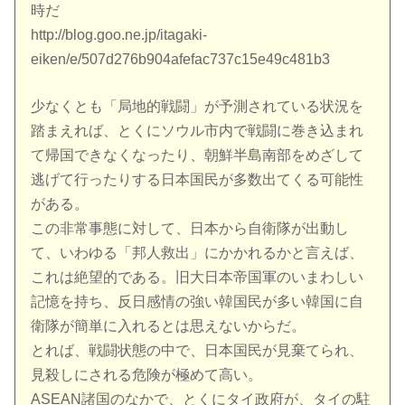
時だ
http://blog.goo.ne.jp/itagaki-
eiken/e/507d276b904afefac737c15e49c481b3
少なくとも「局地的戦闘」が予測されている状況を
踏まえれば、とくにソウル市内で戦闘に巻き込まれ
て帰国できなくなったり、朝鮮半島南部をめざして
逃げて行ったりする日本国民が多数出てくる可能性
がある。
この非常事態に対して、日本から自衛隊が出動し
て、いわゆる「邦人救出」にかかれるかと言えば、
これは絶望的である。旧大日本帝国軍のいまわしい
記憶を持ち、反日感情の強い韓国民が多い韓国に自
衛隊が簡単に入れるとは思えないからだ。
とれば、戦闘状態の中で、日本国民が見棄てられ、
見殺しにされる危険が極めて高い。
ASEAN諸国のなかで、とくにタイ政府が、タイの駐