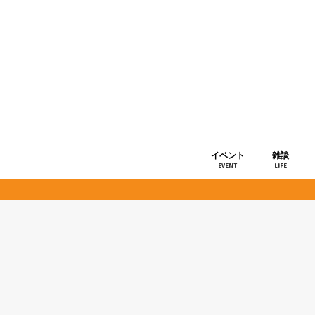
イベント
雑談
EVENT
LIFE
ショップ情
お知らせ