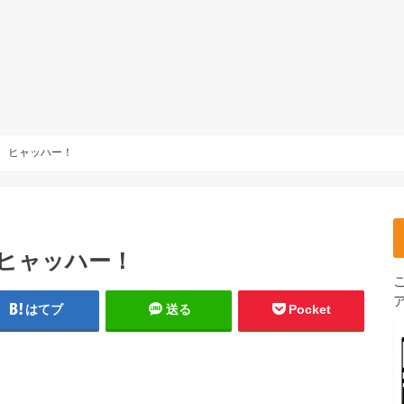
上 ヒャッハー！
 ヒャッハー！
はてブ
送る
Pocket