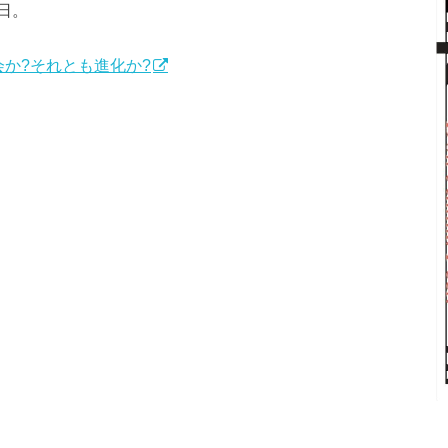
日。
会か?それとも進化か?
。