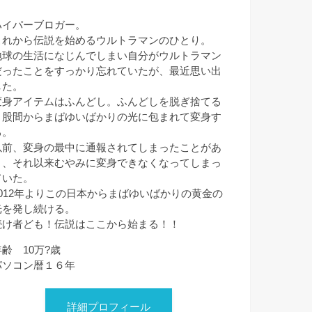
ハイパーブロガー。
これから伝説を始めるウルトラマンのひとり。
地球の生活になじんでしまい自分がウルトラマン
だったことをすっかり忘れていたが、最近思い出
した。
変身アイテムはふんどし。ふんどしを脱ぎ捨てる
と股間からまばゆいばかりの光に包まれて変身す
る。
以前、変身の最中に通報されてしまったことがあ
り、それ以来むやみに変身できなくなってしまっ
ていた。
2012年よりこの日本からまばゆいばかりの黄金の
光を発し続ける。
続け者ども！伝説はここから始まる！！
年齢 10万?歳
パソコン暦１６年
詳細プロフィール