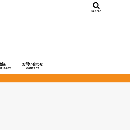
search
陰謀
お問い合わせ
SPIRACY
CONTACT
の歴史
・予言
メディア