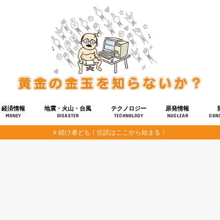
経済情報
地震・火山・台風
テクノロジー
原発情報
MONEY
DISASTER
TECHNOLOGY
NUCLEAR
CON
続け者ども！伝説はここから始まる！
報
健康
宇宙
奴ら
予知
洗脳