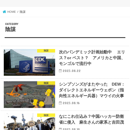
HOME
陰謀
陰謀
陰謀
次のパンデミック計画始動中 エリ
ス？or ペスト？ アメリカと中国、
モンゴルで流行中
2023.08.22
陰謀
シンプソンズがまたやった DEW：
ダイレクトエネルギーウェポン（指
向性エネルギー兵器）マウイの火事
2023.08.16
陰謀
なにこれ仕込み？中国ハッカー防衛
省に侵入 麻生さんの家系と吉田茂
2023.08.10