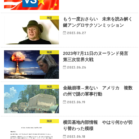
陰謀
もう一度おさらい 未来を読み解く
鍵アングロサクソンミッション
2023.06.27
陰謀
2023年7月11日のヌーランド発言
第三次世界大戦
2023.06.26
陰謀
金融崩壊→来ない アメリカ 複数
の州で謎の軍事行動
2023.06.19
陰謀
横田基地内部情報 やはり何かが切
り替わった模様
2023.06.18