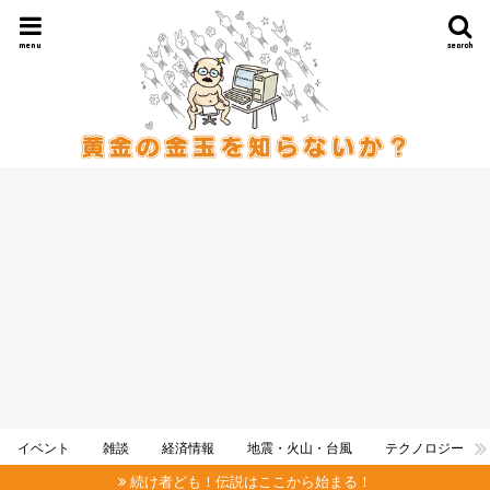
menu
search
イベント
雑談
経済情報
地震・火山・台風
テクノロジー
続け者ども！伝説はここから始まる！