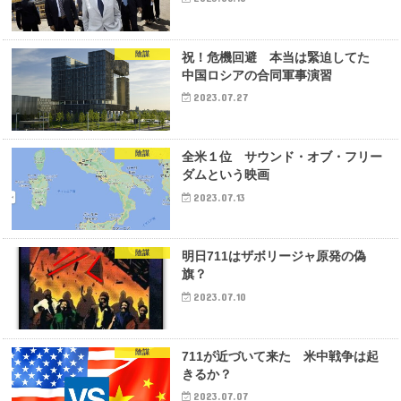
陰謀
祝！危機回避 本当は緊迫してた
中国ロシアの合同軍事演習
2023.07.27
陰謀
全米１位 サウンド・オブ・フリー
ダムという映画
2023.07.13
陰謀
明日711はザボリージャ原発の偽
旗？
2023.07.10
陰謀
711が近づいて来た 米中戦争は起
きるか？
2023.07.07