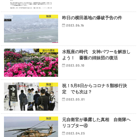
陰謀
昨日の横田基地の爆破予告の件
2023.06.16
奴らの歴史
水瓶座の時代 女神パワーを解放し
よう！ 薔薇の姉妹団の復活
2023.05.10
陰謀
祝！5月8日からコロナ５類移行決
定 でも次は？
2023.05.01
陰謀
元自衛官が暴露した真相 自衛隊ヘ
リコプター④
2023.04.25