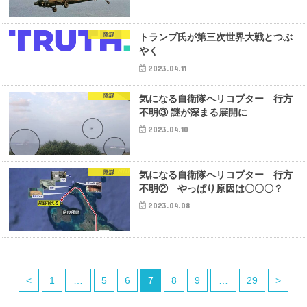
陰謀
トランプ氏が第三次世界大戦とつぶ
やく
2023.04.11
陰謀
気になる自衛隊ヘリコプター 行方
不明③ 謎が深まる展開に
2023.04.10
陰謀
気になる自衛隊ヘリコプター 行方
不明② やっぱり原因は〇〇〇？
2023.04.08
<
1
…
5
6
7
8
9
…
29
>