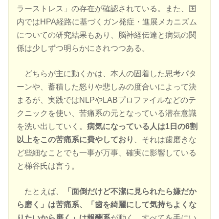
ラーストレス」の存在が確認されている。また、国
内ではHPA経路に基づくガン発症・進展メカニズム
についての研究結果もあり、脳神経伝達と病気の関
係は少しずつ明らかにされつつある。
どちらが主に動くかは、本人の固着した思考パタ
ーンや、蓄積した怒りや悲しみの度合いによって決
まるが、実践ではNLPやLABプロファイルなどのテ
クニックを使い、苦痛系の元となっている潜在意識
を洗い出していく。
病気になっている人は1日の6割
以上をこの苦痛系に費やしており
、それは歯磨きな
ど些細なことでも一事が万事、確実に影響している
と梯谷氏は言う。
たとえば、
「面倒だけど不潔に見られたら嫌だか
ら磨く」は苦痛系、「歯を綺麗にして気持ちよくな
りたいから磨く」は報酬系
が動く。すべてを手にい