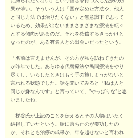
に縛られたくない」という信念を持つ人も治療の効
果が薄い。そういう人は「国が定めた方法や、他人
と同じ方法では治りたくない」と無意識下で思って
いるため、効果が出ないままさまざまな療法を転々
とする傾向があるのだ。それを確信するきっかけと
なったのが、ある有名人との出会いだったという。
「名前は言えませんが、その方が私を訪ねてきたの
が昨年でした。あらゆる代替療法や民間療法をやり
尽くし、いらしたときはもう手の施しようがないと
言われる状態でした。話を聞いてみると『私は人と
同じが嫌なんです』と言っていて、”やっぱりな”と思
いましたね」
梯谷氏が上記のことを伝えるとその人物はいたく
納得していたという。腑に落ちたのが奏功したの
か、それとも治療の成果か、年を越せないと言われ