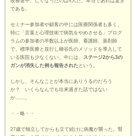
改善途中、亡くなったのは4人だ。本当であれば驚き
である。
セミナー参加者や顧客の中には医療関係者も多く、
特に「言葉と心理技術で病気をやめさせる」プログ
ラムの参加者の半数以上が医師、看護師、薬剤師
で、標準医療と並行し梯谷氏のメソッドを導入して
いる医院も少なくない。中には、
ステージ2から3の
ガンが消失した例も報告された
という。
しかし、そんなことが本当にありうるのだろう
か？ いくらなんでも出来過ぎた話ではない
か……。
・・略・・
27歳で独立してからも立て続けに病魔が襲った。腎