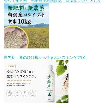
令和７年玄米 完全無肥料無農薬 新潟産コシイブキ
世界初 桑のひげ根から生まれたスキンケア