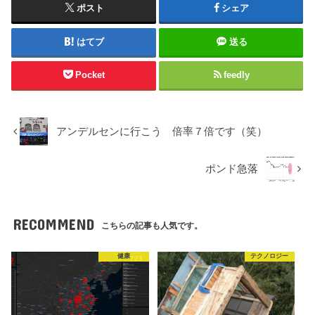
ポスト
シェア
はてブ
送る
Pocket
feedly
アンデルセンに行こう 倍率７倍です（笑）
ポンド急落
RECOMMEND
こちらの記事も人気です。
健康
テクノロジー