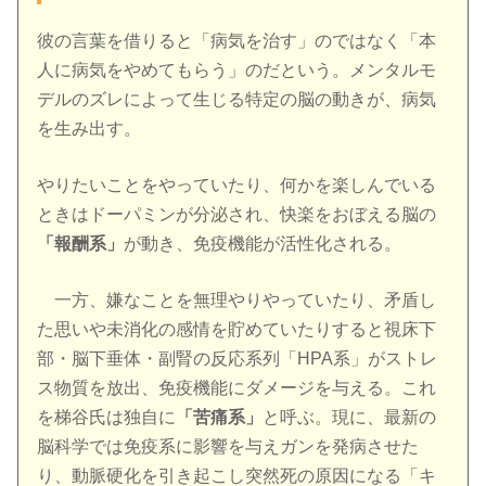
彼の言葉を借りると「病気を治す」のではなく「本
人に病気をやめてもらう」のだという。メンタルモ
デルのズレによって生じる特定の脳の動きが、病気
を生み出す。
やりたいことをやっていたり、何かを楽しんでいる
ときはドーパミンが分泌され、快楽をおぼえる脳の
「報酬系」
が動き、免疫機能が活性化される。
一方、嫌なことを無理やりやっていたり、矛盾し
た思いや未消化の感情を貯めていたりすると視床下
部・脳下垂体・副腎の反応系列「HPA系」がストレ
ス物質を放出、免疫機能にダメージを与える。これ
を梯谷氏は独自に
「苦痛系」
と呼ぶ。現に、最新の
脳科学では免疫系に影響を与えガンを発病させた
り、動脈硬化を引き起こし突然死の原因になる「キ