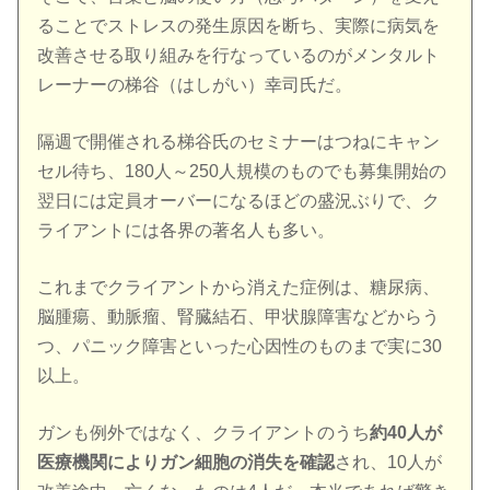
ることでストレスの発生原因を断ち、実際に病気を
改善させる取り組みを行なっているのがメンタルト
レーナーの梯谷（はしがい）幸司氏だ。
隔週で開催される梯谷氏のセミナーはつねにキャン
セル待ち、180人～250人規模のものでも募集開始の
翌日には定員オーバーになるほどの盛況ぶりで、ク
ライアントには各界の著名人も多い。
これまでクライアントから消えた症例は、糖尿病、
脳腫瘍、動脈瘤、腎臓結石、甲状腺障害などからう
つ、パニック障害といった心因性のものまで実に30
以上。
ガンも例外ではなく、クライアントのうち
約40人が
医療機関によりガン細胞の消失を確認
され、10人が