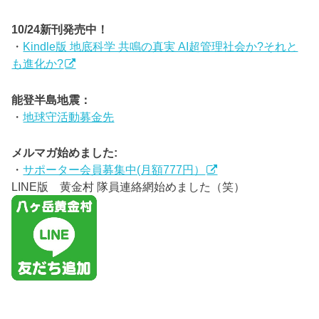
10/24新刊発売中！
・
Kindle版 地底科学 共鳴の真実 AI超管理社会か?それと
も進化か?
能登半島地震：
・
地球守活動募金先
メルマガ始めました:
・
サポーター会員募集中(月額777円）
LINE版 黄金村 隊員連絡網始めました（笑）