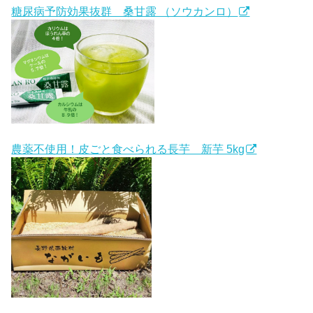
糖尿病予防効果抜群 桑甘露 （ソウカンロ）
農薬不使用！皮ごと食べられる長芋 新芋 5kg