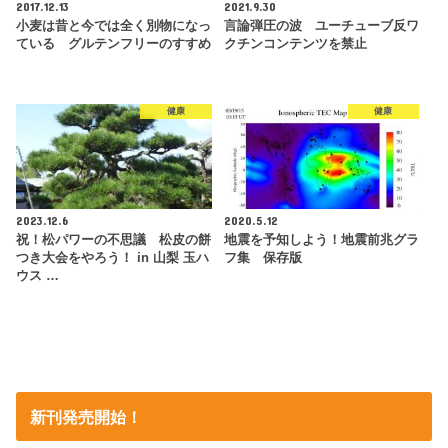
2017.12.13
2021.9.30
小麦は昔と今では全く別物になっ
言論弾圧の波 ユーチューブ反ワ
ている グルテンフリーのすすめ
クチンコンテンツを禁止
健康
健康
2023.12.6
2020.5.12
祝！松パワーの不思議 松皮の餅
地震を予知しよう！地震前兆グラ
つき大会をやろう！ in 山梨 玉ハ
フ集 保存版
ウス …
新刊発売開始！