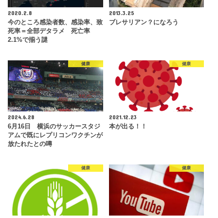
2020.2.8
2013.3.25
今のところ感染者数、感染率、致
ブレサリアン？になろう
死率＝全部デタラメ 死亡率
2.1%で揃う謎
健康
健康
2024.6.28
2021.12.23
6月16日 横浜のサッカースタジ
本が出る！！
アムで既にレプリコンワクチンが
放たれたとの噂
健康
健康