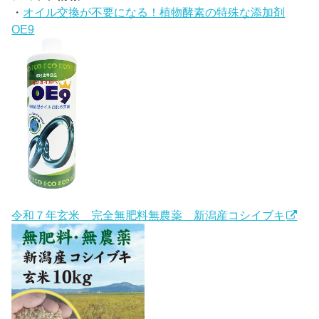
・
オイル交換が不要になる！植物酵素の特殊な添加剤
OE9
令和７年玄米 完全無肥料無農薬 新潟産コシイブキ