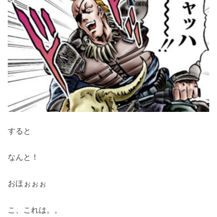
すると
なんと！
おほぉぉぉ
こ、これは。。