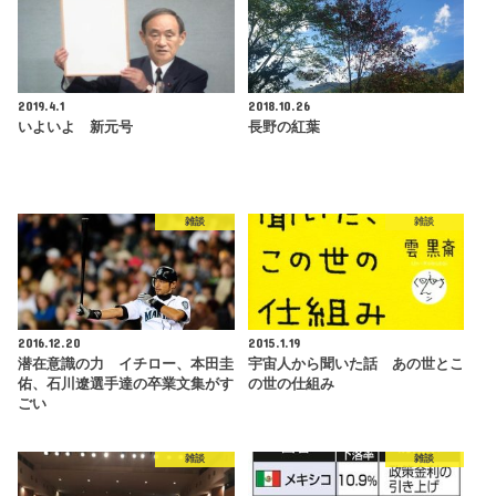
2019.4.1
2018.10.26
いよいよ 新元号
長野の紅葉
雑談
雑談
2016.12.20
2015.1.19
潜在意識の力 イチロー、本田圭
宇宙人から聞いた話 あの世とこ
佑、石川遼選手達の卒業文集がす
の世の仕組み
ごい
雑談
雑談