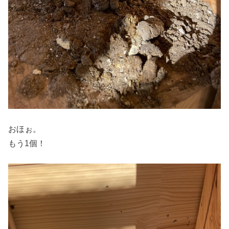
おほぉ。
もう1個！