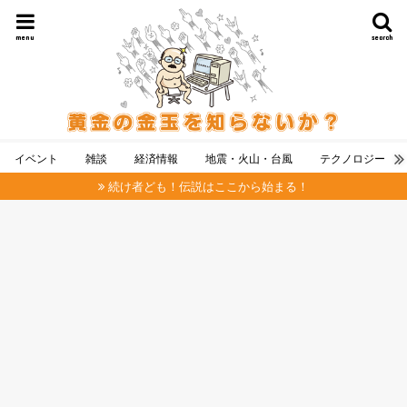
menu
search
イベント
雑談
経済情報
地震・火山・台風
テクノロジー
続け者ども！伝説はここから始まる！