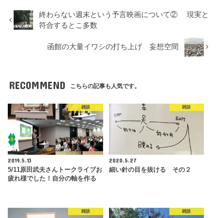
終わらない週末という予言映画について② 現実と
符合するとこ多数
函館の大量イワシの打ち上げ 妄想空間
RECOMMEND
こちらの記事も人気です。
雑談
雑談
2019.5.13
2020.5.27
5/11原田武夫さんトークライブお
細い針の目を抜ける その２
疲れ様でした！自分の軸を作る
雑談
雑談