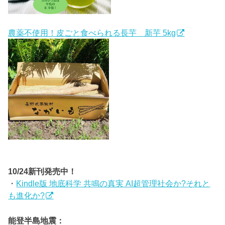
農薬不使用！皮ごと食べられる長芋 新芋 5kg
10/24新刊発売中！
・
Kindle版 地底科学 共鳴の真実 AI超管理社会か?それと
も進化か?
能登半島地震：