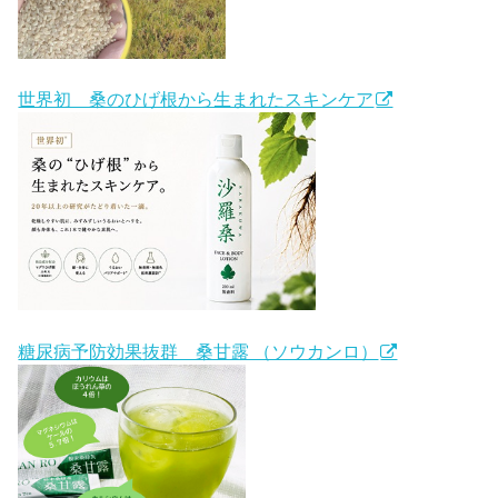
世界初 桑のひげ根から生まれたスキンケア
糖尿病予防効果抜群 桑甘露 （ソウカンロ）