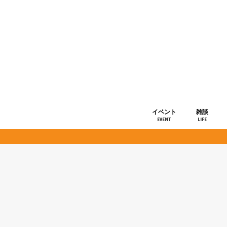
イベント
雑談
EVENT
LIFE
ショップ情
お知らせ