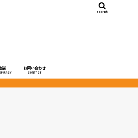
search
陰謀
お問い合わせ
SPIRACY
CONTACT
の歴史
・予言
メディア