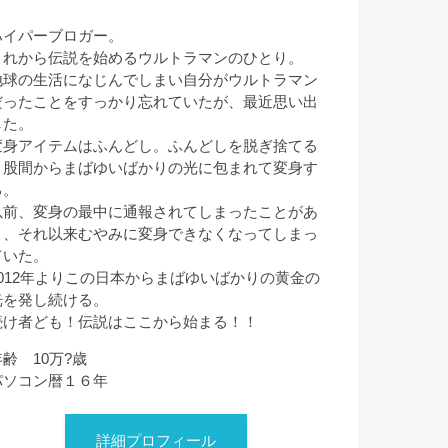
ハイパーブロガー。
これから伝説を始めるウルトラマンのひとり。
地球の生活になじんでしまい自分がウルトラマン
だったことをすっかり忘れていたが、最近思い出
した。
変身アイテムはふんどし。ふんどしを脱ぎ捨てる
と股間からまばゆいばかりの光に包まれて変身す
る。
以前、変身の最中に通報されてしまったことがあ
り、それ以来むやみに変身できなくなってしまっ
ていた。
2012年よりこの日本からまばゆいばかりの黄金の
光を発し続ける。
続け者ども！伝説はここから始まる！！
年齢 10万?歳
パソコン暦１６年
詳細プロフィール