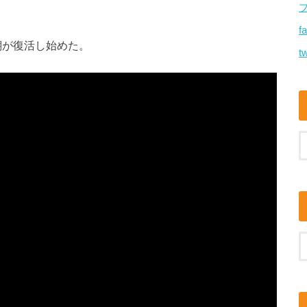
f
瑚が復活し始めた。
tw