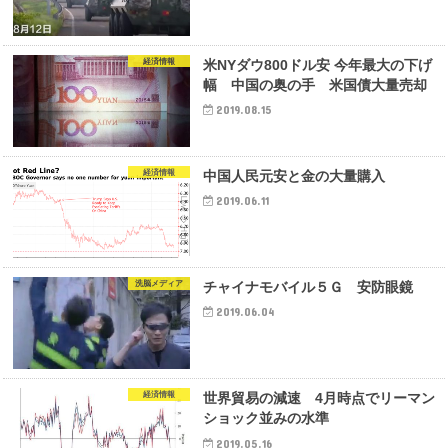
経済情報
米NYダウ800ドル安 今年最大の下げ
幅 中国の奥の手 米国債大量売却
2019.08.15
経済情報
中国人民元安と金の大量購入
2019.06.11
洗脳メディア
チャイナモバイル５Ｇ 安防眼鏡
2019.06.04
経済情報
世界貿易の減速 4月時点でリーマン
ショック並みの水準
2019.05.16