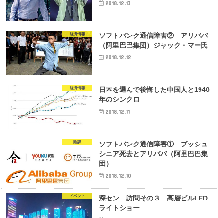
2018.12.13
経済情報
ソフトバンク通信障害② アリババ
（阿里巴巴集団）ジャック・マー氏
2018.12.12
経済情報
日本を選んで後悔した中国人と1940
年のシンクロ
2018.12.11
陰謀
ソフトバンク通信障害① ブッシュ
シニア死去とアリババ（阿里巴巴集
団）
2018.12.10
イベント
深セン 訪問その３ 高層ビルLED
ライトショー