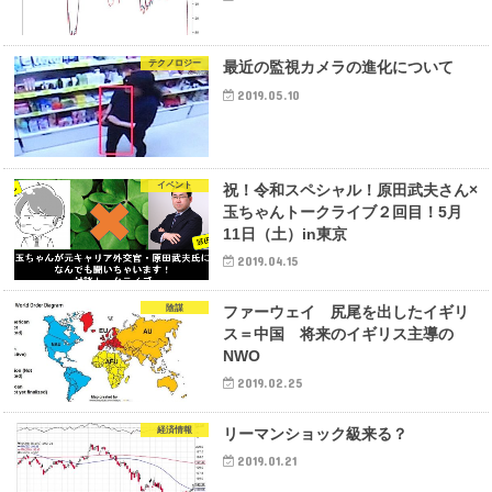
テクノロジー
最近の監視カメラの進化について
2019.05.10
イベント
祝！令和スペシャル！原田武夫さん×
玉ちゃんトークライブ２回目！5月
11日（土）in東京
2019.04.15
陰謀
ファーウェイ 尻尾を出したイギリ
ス＝中国 将来のイギリス主導の
NWO
2019.02.25
経済情報
リーマンショック級来る？
2019.01.21