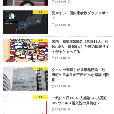
2020.03.03
健康
見やすい 国内患者数ダッシュボー
ド
2020.02.18
健康
国内 感染者520名（東京19人、和
歌山9人、愛知6人）台湾の観光サイ
トがまとまってる
2020.02.18
健康
タクシー運転手が屋形船感染 他、
田町の日本生命三田ビルが感染で閉
鎖
2020.02.14
健康
一気に１日14840人感染242人死亡
HIVウイルス混入説の真偽は？
2020.02.13