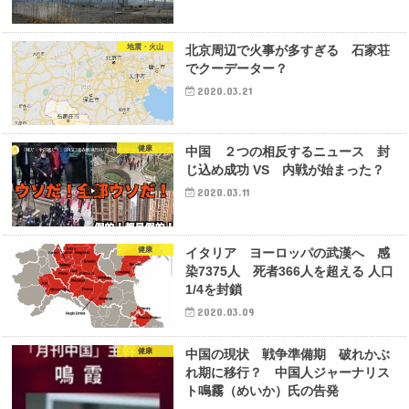
地震・火山
北京周辺で火事が多すぎる 石家荘
でクーデーター？
2020.03.21
健康
中国 ２つの相反するニュース 封
じ込め成功 VS 内戦が始まった？
2020.03.11
健康
イタリア ヨーロッパの武漢へ 感
染7375人 死者366人を超える 人口
1/4を封鎖
2020.03.09
健康
中国の現状 戦争準備期 破れかぶ
れ期に移行？ 中国人ジャーナリス
ト鳴霧（めいか）氏の告発