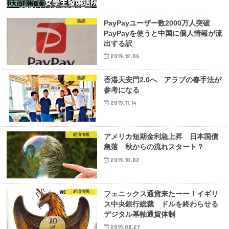
陰謀
PayPayユーザー数2000万人突破
PayPayを使うと中国に個人情報が流
出する訳
2019.12.06
陰謀
香港天安門2.0へ アラブの春手法が
参考になる
2019.11.14
経済情報
アメリカ短期金利急上昇 日本国債
急落 秋からの流れスタート？
2019.10.02
経済情報
フェニックス通貨来たーー！イギリ
ス中央銀行総裁 ドルを終わらせる
デジタル基軸通貨体制
2019.08.27