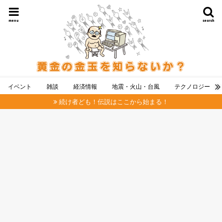
menu
search
イベント
雑談
経済情報
地震・火山・台風
テクノロジー
続け者ども！伝説はここから始まる！