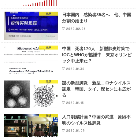
健康
日本国内 感染者35名へ 他、中国
分割の始まり
2020.02.06
健康
中国 死者170人 新型肺炎対策で
IOCとWHOが協議中 東京オリンピ
ック中止来た？
2020.01.30
陰謀
謎の新型肺炎 新型コロナウイルス
認定 韓国、タイ、深センにも広が
る
2020.01.15
陰謀
人口削減計画？中国の武漢 原因不
明のウイルス性肺炎
2020.01.09