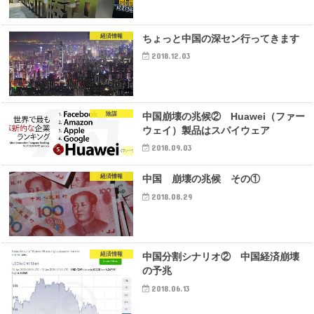
経済情報
ちょっと中国の深セン行ってきます
2018.12.03
陰謀
中国崩壊の兆候② Huawei（ファー
ウェイ）製品はスパイウェア
2018.09.03
経済情報
中国 崩壊の兆候 その①
2018.08.29
経済情報
中国分割シナリオ② 中国経済崩壊
の予兆
2018.06.13