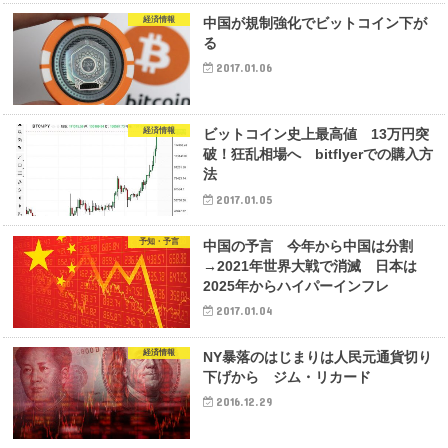
経済情報
中国が規制強化でビットコイン下が
る
2017.01.06
経済情報
ビットコイン史上最高値 13万円突
破！狂乱相場へ bitflyerでの購入方
法
2017.01.05
予知・予言
中国の予言 今年から中国は分割
→2021年世界大戦で消滅 日本は
2025年からハイパーインフレ
2017.01.04
経済情報
NY暴落のはじまりは人民元通貨切り
下げから ジム・リカード
2016.12.29