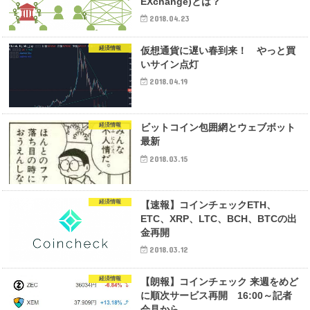
EXchange)とは？
2018.04.23
経済情報
仮想通貨に遅い春到来！ やっと買
いサイン点灯
2018.04.19
経済情報
ビットコイン包囲網とウェブボット
最新
2018.03.15
経済情報
【速報】コインチェックETH、
ETC、XRP、LTC、BCH、BTCの出
金再開
2018.03.12
経済情報
【朗報】コインチェック 来週をめど
に順次サービス再開 16:00～記者
会見から