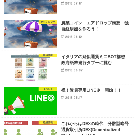
2018.07.17
テクノロジー
農業コイン エアドロップ構想 独
自経済圏を作ろう！
2018.06.12
経済情報
イタリアの疑似通貨ミニBOT構想
政府紙幣発行タブーに挑む
2018.06.07
イベント
祝！隊員専用LINE＠ 開始！！
2018.05.17
経済情報
これからはDEXの時代 分散型暗号
通貨取引所DEX(Decentralized