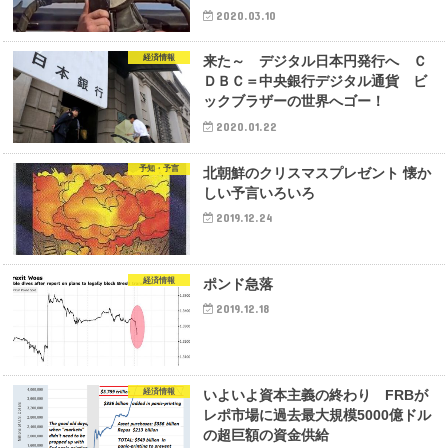
2020.03.10
経済情報
来た～ デジタル日本円発行へ Ｃ
ＤＢＣ＝中央銀行デジタル通貨 ビ
ックブラザーの世界へゴー！
2020.01.22
予知・予言
北朝鮮のクリスマスプレゼント 懐か
しい予言いろいろ
2019.12.24
経済情報
ポンド急落
2019.12.18
経済情報
いよいよ資本主義の終わり FRBが
レポ市場に過去最大規模5000億ドル
の超巨額の資金供給