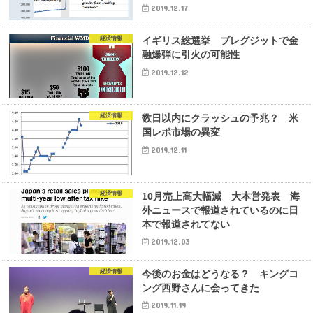
2019.12.17
経済情報
イギリス総選挙 ブレグジットで金
融爆弾に引火の可能性
2019.12.12
経済情報
数日以内にクラッシュの予兆？ 米
国レポ市場の異変
2019.12.11
経済情報
10月売上高大幅減 大本営発表 海
外ニュースで報道されているのに日
本で報道されてない
2019.12.03
経済情報
今後のお金はどうなる？ キングコ
ング西野さんに会ってきた
2019.11.19