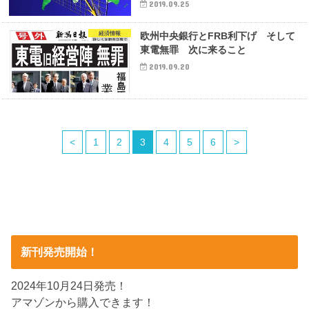
2019.09.25
経済情報
欧州中央銀行とFRB利下げ そして
東電無罪 次に来ること
2019.09.20
<
1
2
3
4
5
6
>
新刊発売開始！
2024年10月24日発売！
アマゾンから購入できます！