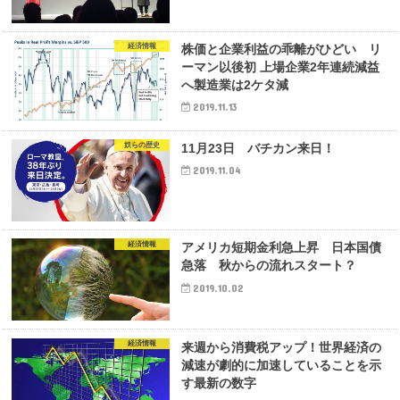
経済情報
株価と企業利益の乖離がひどい リ
ーマン以後初 上場企業2年連続減益
へ製造業は2ケタ減
2019.11.13
奴らの歴史
11月23日 バチカン来日！
2019.11.04
経済情報
アメリカ短期金利急上昇 日本国債
急落 秋からの流れスタート？
2019.10.02
経済情報
来週から消費税アップ！世界経済の
減速が劇的に加速していることを示
す最新の数字