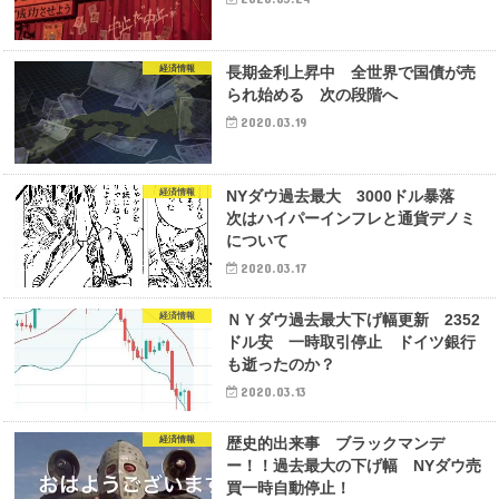
経済情報
長期金利上昇中 全世界で国債が売
られ始める 次の段階へ
2020.03.19
経済情報
NYダウ過去最大 3000ドル暴落
次はハイパーインフレと通貨デノミ
について
2020.03.17
経済情報
ＮＹダウ過去最大下げ幅更新 2352
ドル安 一時取引停止 ドイツ銀行
も逝ったのか？
2020.03.13
経済情報
歴史的出来事 ブラックマンデ
ー！！過去最大の下げ幅 NYダウ売
買一時自動停止！