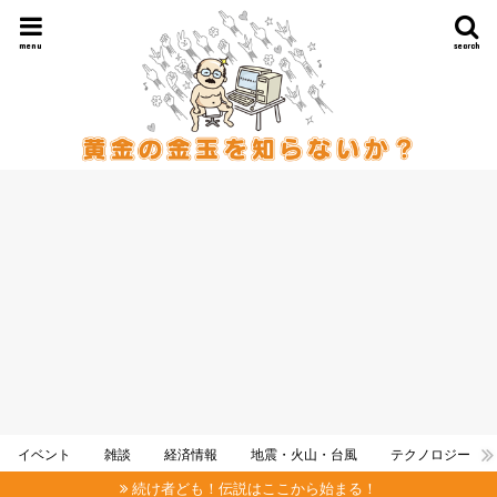
menu
search
イベント
雑談
経済情報
地震・火山・台風
テクノロジー
続け者ども！伝説はここから始まる！