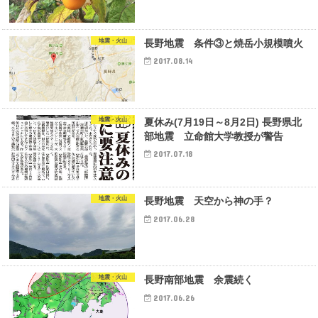
地震・火山
長野地震 条件③と焼岳小規模噴火
2017.08.14
地震・火山
夏休み(7月19日～8月2日) 長野県北
部地震 立命館大学教授が警告
2017.07.18
地震・火山
長野地震 天空から神の手？
2017.06.28
地震・火山
長野南部地震 余震続く
2017.06.26