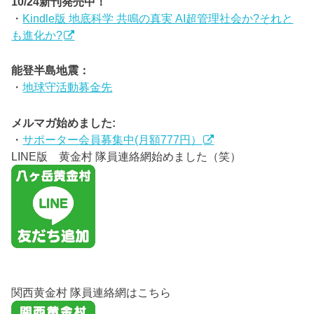
10/24新刊発売中！
・
Kindle版 地底科学 共鳴の真実 AI超管理社会か?それと
も進化か?
能登半島地震：
・
地球守活動募金先
メルマガ始めました:
・
サポーター会員募集中(月額777円）
LINE版 黄金村 隊員連絡網始めました（笑）
関西黄金村 隊員連絡網はこちら