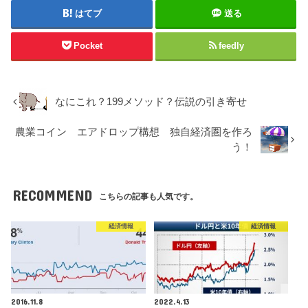
はてブ
送る
Pocket
feedly
なにこれ？199メソッド？伝説の引き寄せ
農業コイン エアドロップ構想 独自経済圏を作ろ
う！
RECOMMEND
こちらの記事も人気です。
経済情報
経済情報
2016.11.8
2022.4.13