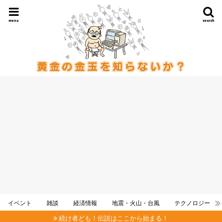
menu
search
イベント
雑談
経済情報
地震・火山・台風
テクノロジー
続け者ども！伝説はここから始まる！