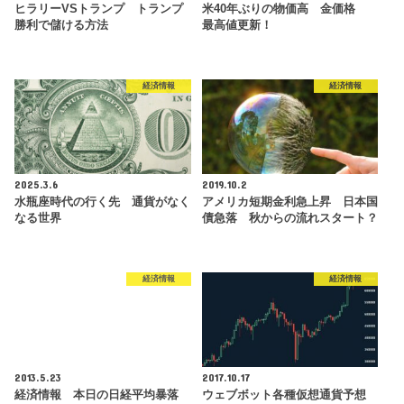
ヒラリーVSトランプ トランプ
米40年ぶりの物価高 金価格
勝利で儲ける方法
最高値更新！
経済情報
経済情報
2025.3.6
2019.10.2
水瓶座時代の行く先 通貨がなく
アメリカ短期金利急上昇 日本国
なる世界
債急落 秋からの流れスタート？
経済情報
経済情報
2013.5.23
2017.10.17
経済情報 本日の日経平均暴落
ウェブボット各種仮想通貨予想