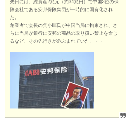
先日には、総資産2兆元（約34兆円）で中国3位の保
険会社である安邦保険集団が一時的に国有化され
た。
創業者で会長の呉小暉氏が中国当局に拘束され、さ
らに当局が銀行に安邦の商品の取り扱い禁止を命じ
るなど、その先行きが危ぶまれていた。・・