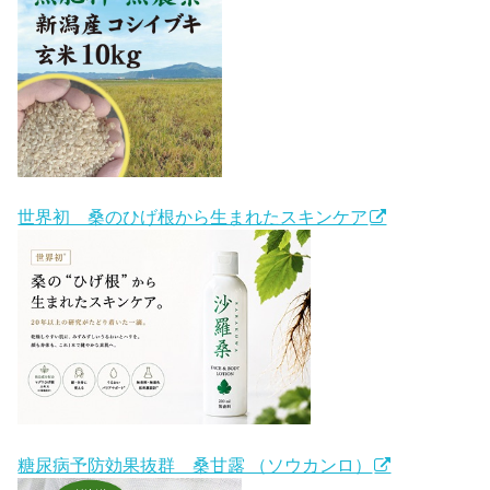
世界初 桑のひげ根から生まれたスキンケア
糖尿病予防効果抜群 桑甘露 （ソウカンロ）