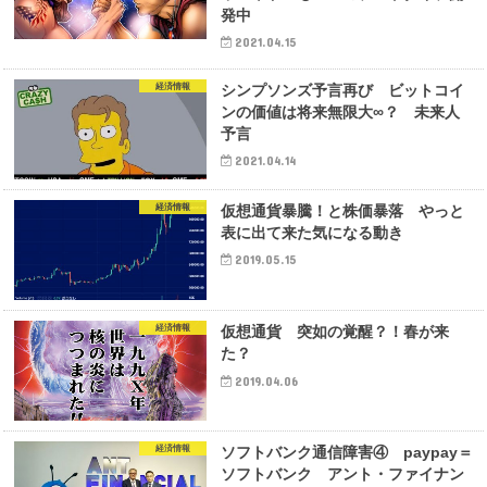
発中
2021.04.15
経済情報
シンプソンズ予言再び ビットコイ
ンの価値は将来無限大∞？ 未来人
予言
2021.04.14
経済情報
仮想通貨暴騰！と株価暴落 やっと
表に出て来た気になる動き
2019.05.15
経済情報
仮想通貨 突如の覚醒？！春が来
た？
2019.04.06
経済情報
ソフトバンク通信障害④ paypay＝
ソフトバンク アント・ファイナン