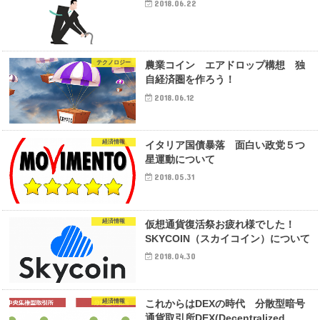
2018.06.22
テクノロジー
農業コイン エアドロップ構想 独
自経済圏を作ろう！
2018.06.12
経済情報
イタリア国債暴落 面白い政党５つ
星運動について
2018.05.31
経済情報
仮想通貨復活祭お疲れ様でした！
SKYCOIN（スカイコイン）について
2018.04.30
経済情報
これからはDEXの時代 分散型暗号
通貨取引所DEX(Decentralized