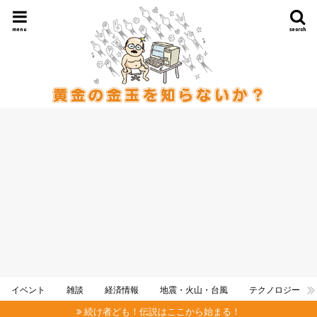
menu
search
イベント
雑談
経済情報
地震・火山・台風
テクノロジー
続け者ども！伝説はここから始まる！