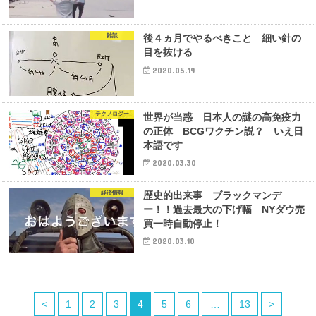
雑談
後４ヵ月でやるべきこと 細い針の
目を抜ける
2020.05.19
テクノロジー
世界が当惑 日本人の謎の高免疫力
の正体 BCGワクチン説？ いえ日
本語です
2020.03.30
経済情報
歴史的出来事 ブラックマンデ
ー！！過去最大の下げ幅 NYダウ売
買一時自動停止！
2020.03.10
<
1
2
3
4
5
6
…
13
>