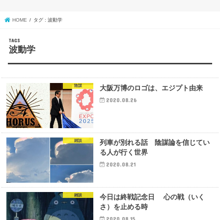
HOME
タグ : 波動学
波動学
陰謀
大阪万博のロゴは、エジプト由来
2020.08.26
雑談
列車が別れる話 陰謀論を信じてい
る人が行く世界
2020.08.21
雑談
今日は終戦記念日 心の戦（いく
さ）を止める時
2020.08.15