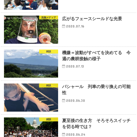
洗脳メディア
広がるフェースシールドな光景
2020.07.16
雑談
機嫌＝波動がすべてを決めてる 今
週の農耕接触の様子
2020.07.13
雑談
バシャール 列車の乗り換えの可能
性
2020.06.30
雑談
夏至後の生き方 そろそろスイッチ
を切る時では？
2020.06.24