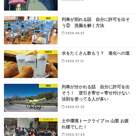
雑談
列車が別れる話 自分に許可を出そ
う② 洗脳を解く方法
2020.08.07
波動学
水をたくさん飲もう？ 進化への道
2020.07.31
雑談
列車が分かれる話 自分に許可を出
そう！ 逆引き寄せ＝寄せ付けない
法則を使ってる人が多い
2020.07.30
イベント
土中環境トークライブ in 山梨 お疲
れ様でした！
2020.07.20