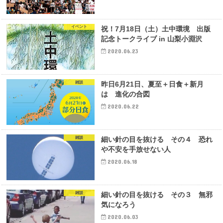
イベント
祝！7月18日（土）土中環境 出版
記念トークライブ in 山梨小淵沢
2020.06.23
雑談
昨日6月21日、夏至＋日食＋新月
は 進化の合図
2020.06.22
雑談
細い針の目を抜ける その４ 恐れ
や不安を手放せない人
2020.06.18
雑談
細い針の目を抜ける その３ 無邪
気になろう
2020.06.03