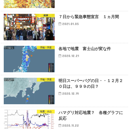
健康
７日から緊急事態宣言 １ヵ月間
2021.01.05
予知・予言
各地で地震 富士山が変な件
2020.12.21
予知・予言
明日スーパーバグの日・・１２月２
０日は、９９９の日？
2020.12.19
地震・火山
ハマグリ対応地震？ 各種グラフに
反応
2020.11.22