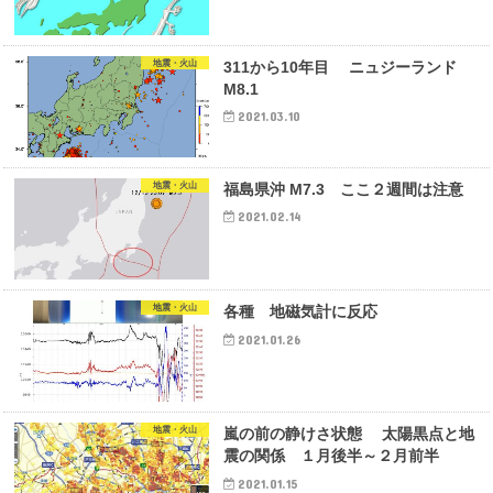
地震・火山
311から10年目 ニュジーランド
M8.1
2021.03.10
地震・火山
福島県沖 M7.3 ここ２週間は注意
2021.02.14
地震・火山
各種 地磁気計に反応
2021.01.26
地震・火山
嵐の前の静けさ状態 太陽黒点と地
震の関係 １月後半～２月前半
2021.01.15