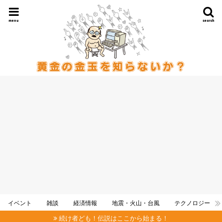
menu
search
イベント
雑談
経済情報
地震・火山・台風
テクノロジー
続け者ども！伝説はここから始まる！