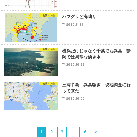
地震・火山
ハマグリと海鳴り
2020.11.20
地震・火山
横浜だけじゃなく千葉でも異臭 静
岡では異常な湧き水
2020.10.22
地震・火山
三浦半島 異臭騒ぎ 現地調査に行
って来た
2020.10.06
1
2
3
…
6
>