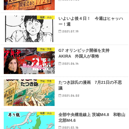
地震・火山
いよいよ後４日！ 今週はヒャッハ
ー！週
2021.07.19
予知・予言
G7 オリンピック開催を支持
AKIRA 外国人が畏怖
2021.06.14
予知・予言
たつき諒氏の漫画 7月21日の不思
議
2021.06.02
地震・火山
全部中央構造線上 茨城M4.8 和歌山
北部M4.6
2021.03.16