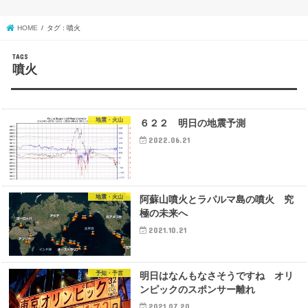
HOME
タグ : 噴火
噴火
地震・火山
６２２ 明日の地震予測
2022.06.21
地震・火山
阿蘇山噴火とラパルマ島の噴火 究
極の未来へ
2021.10.21
予知・予言
明日はなんもなさそうですね オリ
ンピックのスポンサー離れ
2021.07.20