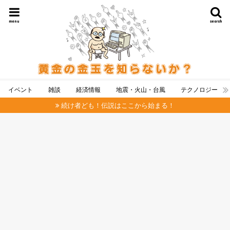
menu
search
イベント
雑談
経済情報
地震・火山・台風
テクノロジー
続け者ども！伝説はここから始まる！