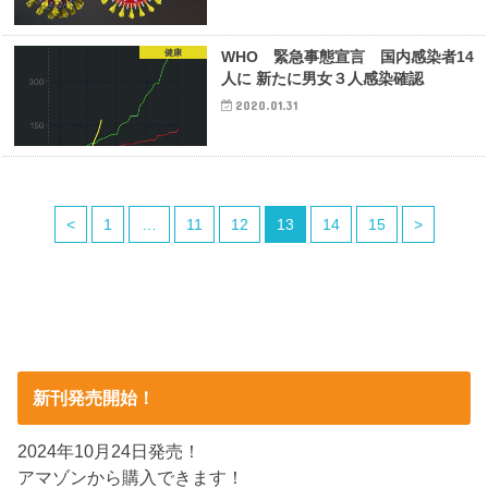
健康
WHO 緊急事態宣言 国内感染者14
人に 新たに男女３人感染確認
2020.01.31
<
1
…
11
12
13
14
15
>
新刊発売開始！
2024年10月24日発売！
アマゾンから購入できます！