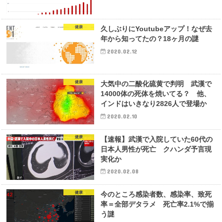
健康
久しぶりにYoutubeアップ！なぜ去
年から知ってたの？18ヶ月の謎
2020.02.12
健康
大気中の二酸化硫黄で判明 武漢で
14000体の死体を焼いてる？ 他、
インドはいきなり2826人で登場か
2020.02.10
健康
【速報】武漢で入院していた60代の
日本人男性が死亡 クハンダ予言現
実化か
2020.02.08
健康
今のところ感染者数、感染率、致死
率＝全部デタラメ 死亡率2.1%で揃
う謎