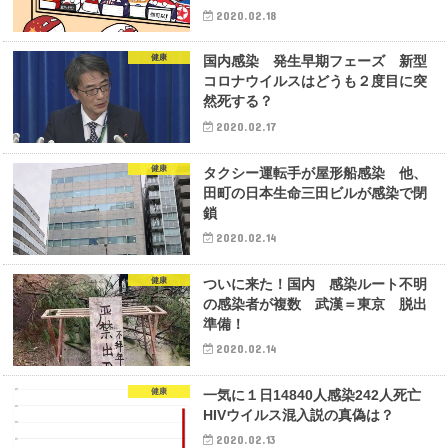
2020.02.18
健康
国内感染 発生早期フェーズ 新型
コロナウイルスはどうも２度目に突
然死する？
2020.02.17
健康
タクシー運転手が屋形船感染 他、
田町の日本生命三田ビルが感染で閉
鎖
2020.02.14
健康
ついに来た！国内 感染ルート不明
の感染者が複数 武漢＝東京 脱出
準備！
2020.02.14
健康
一気に１日14840人感染242人死亡
HIVウイルス混入説の真偽は？
2020.02.13