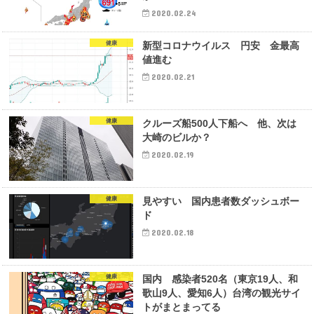
2020.02.24
健康
新型コロナウイルス 円安 金最高
値進む
2020.02.21
健康
クルーズ船500人下船へ 他、次は
大崎のビルか？
2020.02.19
健康
見やすい 国内患者数ダッシュボー
ド
2020.02.18
健康
国内 感染者520名（東京19人、和
歌山9人、愛知6人）台湾の観光サイ
トがまとまってる