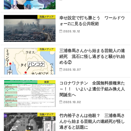
洗脳メディア
幸せ設定で打ち勝とう ワールドウ
ォーZに見る公共呪術
2020.10.12
洗脳メディア
三浦春馬さんから始まる芸能人の連
続死 流石に怪し過ぎると騒がれ始
める②
2020.10.07
健康
コロナワクチン 全国無料接種来た
～！！ いよいよ遺伝子組み換え人
間誕生へ
2020.10.02
洗脳メディア
竹内裕子さんは他殺？ 三浦春馬さ
んから始まる芸能人の連続死が怪し
過ぎると話題に