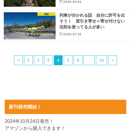
2020.08.04
雑談
列車が分かれる話 自分に許可を出
そう！ 逆引き寄せ＝寄せ付けない
法則を使ってる人が多い
2020.07.30
<
1
2
3
4
5
6
…
10
>
新刊発売開始！
2024年10月24日発売！
アマゾンから購入できます！