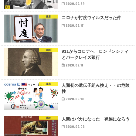
2020.09.29
健康
コロナが忖度ウイルスだった件
2020.09.17
陰謀
911からコロナへ ロンドンシティ
とバークレイズ銀行
2020.09.11
健康
人類初の遺伝子組み換え・・の危険
性
2020.09.10
雑談
人間はバカになった 裸族になろう
2020.09.02