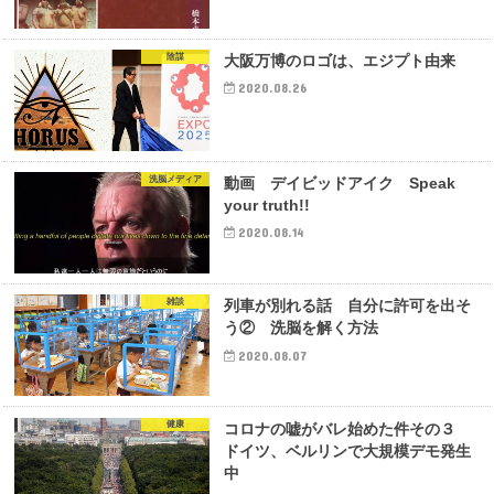
陰謀
大阪万博のロゴは、エジプト由来
2020.08.26
洗脳メディア
動画 デイビッドアイク Speak
your truth!!
2020.08.14
雑談
列車が別れる話 自分に許可を出そ
う② 洗脳を解く方法
2020.08.07
健康
コロナの嘘がバレ始めた件その３
ドイツ、ベルリンで大規模デモ発生
中