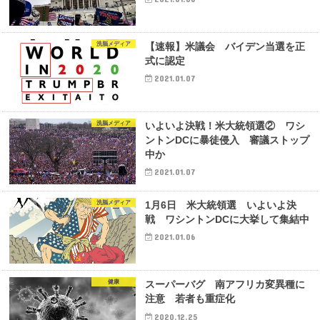
洗脳メディア
【速報】米議会 バイデン当選を正
式に認定
2021.01.07
洗脳メディア
いよいよ決戦！米大統領選② ワシ
ントンDCに暴徒侵入 審議ストップ
中か
2021.01.07
洗脳メディア
1月6日 米大統領選 いよいよ決
戦 ワシントンDCに大挙して集結中
2021.01.06
健康
スーパーバグ 南アフリカ変異種に
注意 若者も重症化
2020.12.25