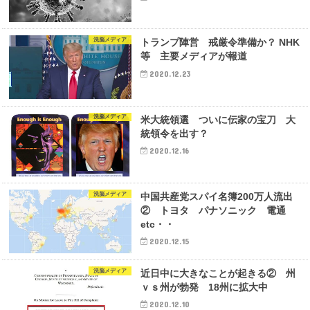
洗脳メディア
トランプ陣営 戒厳令準備か？ NHK
等 主要メディアが報道
2020.12.23
洗脳メディア
米大統領選 ついに伝家の宝刀 大
統領令を出す？
2020.12.16
洗脳メディア
中国共産党スパイ名簿200万人流出
② トヨタ パナソニック 電通
etc・・
2020.12.15
洗脳メディア
近日中に大きなことが起きる② 州
ｖｓ州が勃発 18州に拡大中
2020.12.10