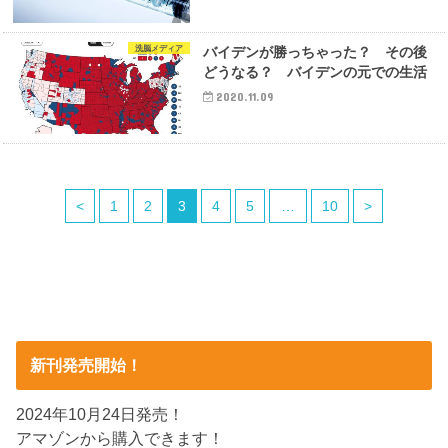
洗脳メディア
バイデンが勝っちゃった？ その後
どうなる？ バイデンの元での生活
2020.11.09
<
1
2
3
4
5
…
10
>
新刊発売開始！
2024年10月24日発売！
アマゾンから購入できます！