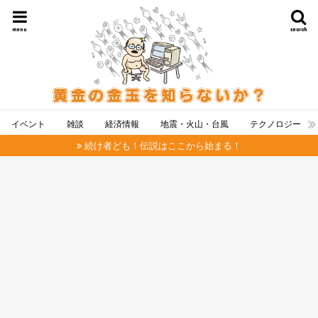
menu
search
イベント
雑談
経済情報
地震・火山・台風
テクノロジー
続け者ども！伝説はここから始まる！