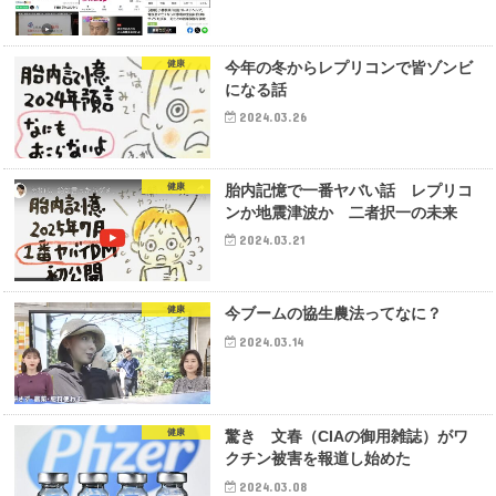
健康
今年の冬からレプリコンで皆ゾンビ
になる話
2024.03.26
健康
胎内記憶で一番ヤバい話 レプリコ
ンか地震津波か 二者択一の未来
2024.03.21
健康
今ブームの協生農法ってなに？
2024.03.14
健康
驚き 文春（CIAの御用雑誌）がワ
クチン被害を報道し始めた
2024.03.08