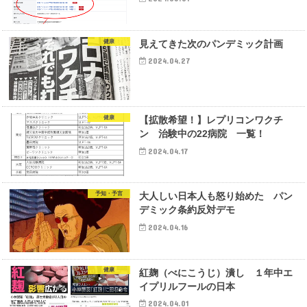
健康
見えてきた次のパンデミック計画
2024.04.27
健康
【拡散希望！】レプリコンワクチ
ン 治験中の22病院 一覧！
2024.04.17
予知・予言
大人しい日本人も怒り始めた パン
デミック条約反対デモ
2024.04.16
健康
紅麹（べにこうじ）潰し １年中エ
イプリルフールの日本
2024.04.01