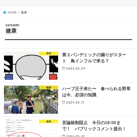
HOME
健康
健康
健康
第２パンデミックの煽りがスター
ト 鳥インフルで来る？
2024.05.29
健康
ハーブ王子来た〜 食べられる野草
は今、必須の知識
2024.05.17
健康
言論統制阻止 今日の18:00ま
で！ パブリックコメント提出！
2024.05.07