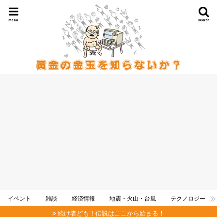
menu
search
イベント
雑談
経済情報
地震・火山・台風
テクノロジー
続け者ども！伝説はここから始まる！