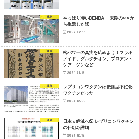
健康
やっぱり凄いDENBA 末期の⚪︎⚪︎か
ら生還した話
2024.02.15
健康
松パワーの真実を広めよう！フラボ
ノイド、グルタチオン、プロアント
シアニジンなど
2024.01.16
健康
レプリコンワクチンは伝播型不妊化
ワクチンだった
2023.12.22
健康
日本人絶滅へ② レプリコンワクチン
の仕組み詳細
2023.12.12