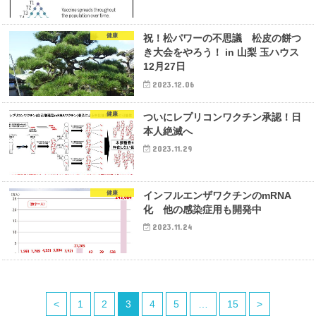
健康
祝！松パワーの不思議 松皮の餅つ
き大会をやろう！ in 山梨 玉ハウス
12月27日
2023.12.06
健康
ついにレプリコンワクチン承認！日
本人絶滅へ
2023.11.29
健康
インフルエンザワクチンのmRNA
化 他の感染症用も開発中
2023.11.24
<
1
2
3
4
5
…
15
>