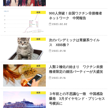
健康
900人突破！全国ワクチン非接種者
ネットワーク 中間報告
2023.02.02
健康
次のパンデミックは胃腸系ウイル
ス XBB株？
2023.01.18
健康
人類２極化の始まり ワクチン未接
種者限定の婚活パーティーが大盛況
2023.01.16
健康
３年前との不思議な一致 中国感染
爆発 3月ダイヤモンド・プリンセス
号横浜に