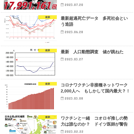
2023.07.20
健康
最新超過死亡データ 多死社会とい
う造語
2023.06.28
健康
最新 人口動態調査 値が跳ねた
2023.03.27
健康
コロナワクチン非接種ネットワーク
2,000人へ もしかして国内最大？！
2023.03.08
健康
ワクチンと一緒 コオロギ推しの勢
力は誰なのか？ ドイツ医師が警告
2023.02.22