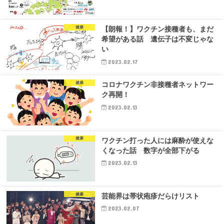
健康
【朗報！】ワクチン接種者も、まだ
希望がある話 遺伝子は不変じゃな
い
2023.02.17
健康
コロナワクチン非接種者ネットワー
ク再開！
2023.02.13
健康
ワクチン打った人には麻酔が使えな
くなった話 数字が全部下がる
2023.02.13
健康
芸能界は帯状疱疹だらけリスト
2023.02.07