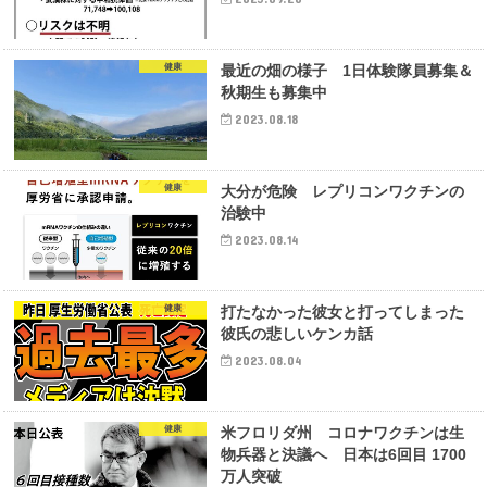
健康
最近の畑の様子 1日体験隊員募集＆
秋期生も募集中
2023.08.18
健康
大分が危険 レプリコンワクチンの
治験中
2023.08.14
健康
打たなかった彼女と打ってしまった
彼氏の悲しいケンカ話
2023.08.04
健康
米フロリダ州 コロナワクチンは生
物兵器と決議へ 日本は6回目 1700
万人突破