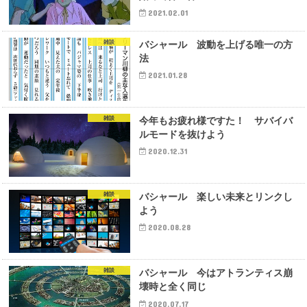
2021.02.01
雑談
バシャール 波動を上げる唯一の方
法
2021.01.28
雑談
今年もお疲れ様ですた！ サバイバ
ルモードを抜けよう
2020.12.31
雑談
バシャール 楽しい未来とリンクし
よう
2020.08.28
雑談
バシャール 今はアトランティス崩
壊時と全く同じ
2020.07.17