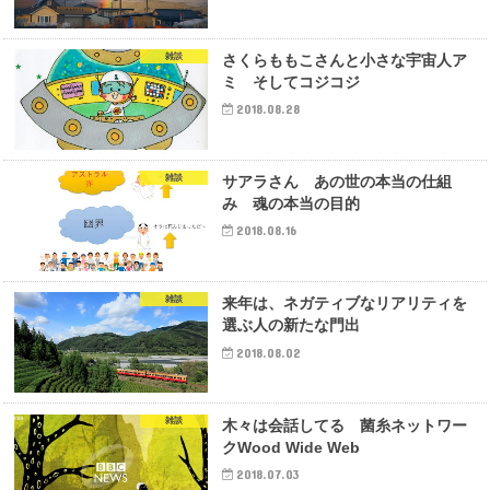
雑談
さくらももこさんと小さな宇宙人ア
ミ そしてコジコジ
2018.08.28
雑談
サアラさん あの世の本当の仕組
み 魂の本当の目的
2018.08.16
雑談
来年は、ネガティブなリアリティを
選ぶ人の新たな門出
2018.08.02
雑談
木々は会話してる 菌糸ネットワー
クWood Wide Web
2018.07.03