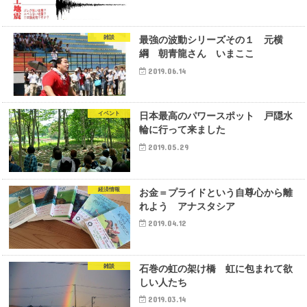
雑談
最強の波動シリーズその１ 元横
綱 朝青龍さん いまここ
2019.06.14
イベント
日本最高のパワースポット 戸隠水
輪に行って来ました
2019.05.29
経済情報
お金＝プライドという自尊心から離
れよう アナスタシア
2019.04.12
雑談
石巻の虹の架け橋 虹に包まれて欲
しい人たち
2019.03.14