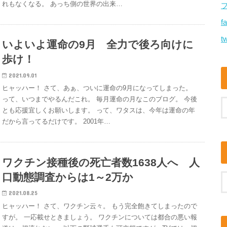
れもなくなる。 あっち側の世界の出来…
f
tw
いよいよ運命の9月 全力で後ろ向けに
歩け！
2021.09.01
ヒャッハー！ さて、あぁ、ついに運命の9月になってしまった。
って、いつまでやるんだこれ。 毎月運命の月なこのブログ。 今後
とも応援宜しくお願いします。 って、ワタスは、今年は運命の年
だから言ってるだけです。 2001年…
ワクチン接種後の死亡者数1638人へ 人
口動態調査からは1～2万か
2021.08.25
ヒャッハー！ さて、ワクチン云々。 もう完全飽きてしまったので
すが。 一応載せときましょう。 ワクチンについては都合の悪い報