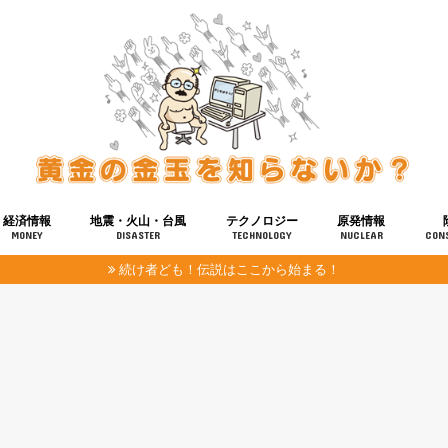
経済情報
地震・火山・台風
テクノロジー
原発情報
MONEY
DISASTER
TECHNOLOGY
NUCLEAR
CON
続け者ども！伝説はここから始まる！
報
健康
宇宙
奴ら
予知
洗脳