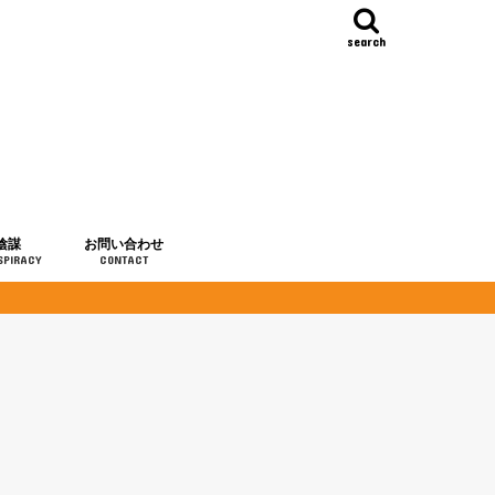
search
陰謀
お問い合わせ
SPIRACY
CONTACT
の歴史
・予言
メディア