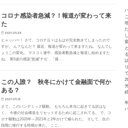
コロナ感染者急減？！報道が変わって来
た
2021.09.28
ヒャッハー！ さて、コロナ云々はもはや完全飽きてしまったので
すが。 ん？なんだ？ 最近、報道が変わって来ますたね。 なんでし
ょうこの変化。 マスコミ連中、感染者数急減と報道し始めますた
ね。 第5波の感染“急減”ナゼ…「接…
この人誰？ 秋冬にかけて金融面で何か
ある？
2021.09.10
さて、このパンデミック騒動。 もちろん本当に起きてる訳はな
く、 今後の社会構造をリセットするために起こされてる。 で、コ
ロナ騒動は2020年～2021年と2年かけて煽られた。 そして、次の
段階に移行する時期が来た。 ここ…