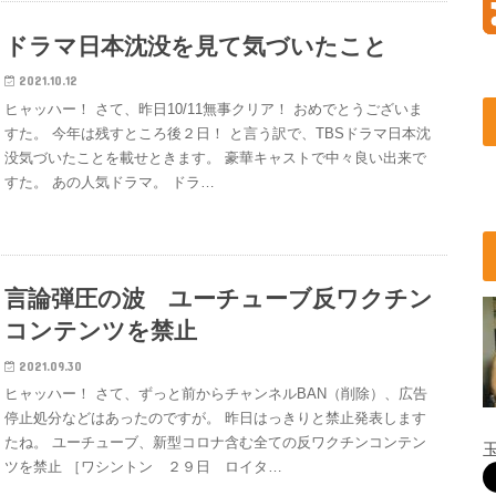
ドラマ日本沈没を見て気づいたこと
2021.10.12
ヒャッハー！ さて、昨日10/11無事クリア！ おめでとうございま
すた。 今年は残すところ後２日！ と言う訳で、TBSドラマ日本沈
没気づいたことを載せときます。 豪華キャストで中々良い出来で
すた。 あの人気ドラマ。 ドラ…
言論弾圧の波 ユーチューブ反ワクチン
コンテンツを禁止
2021.09.30
ヒャッハー！ さて、ずっと前からチャンネルBAN（削除）、広告
停止処分などはあったのですが。 昨日はっきりと禁止発表します
たね。 ユーチューブ、新型コロナ含む全ての反ワクチンコンテン
ツを禁止 ［ワシントン ２９日 ロイタ…