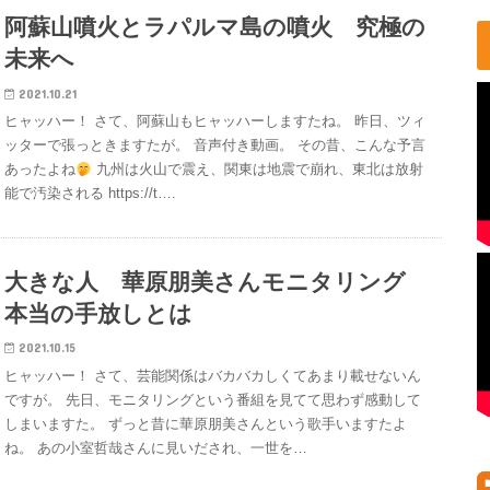
阿蘇山噴火とラパルマ島の噴火 究極の
未来へ
2021.10.21
ヒャッハー！ さて、阿蘇山もヒャッハーしますたね。 昨日、ツィ
ッターで張っときますたが。 音声付き動画。 その昔、こんな予言
あったよね
九州は火山で震え、関東は地震で崩れ、東北は放射
能で汚染される https://t….
大きな人 華原朋美さんモニタリング
本当の手放しとは
2021.10.15
ヒャッハー！ さて、芸能関係はバカバカしくてあまり載せないん
ですが。 先日、モニタリングという番組を見てて思わず感動して
しまいますた。 ずっと昔に華原朋美さんという歌手いますたよ
ね。 あの小室哲哉さんに見いだされ、一世を…