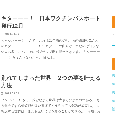
キターーー！ 日本ワクチンパスポート
発行12月
2021.09.06
ヒャッハーー！！ さて、これは20年前のCM。 あの織田裕二さん
のキターーーーーーーー！！ キターーの由来がこれなのは知らな
い人も多い。 ついでにボブサップ氏も載せときます。 キターーー
ーー！ もうこうなったら、 目ん玉…
別れてしまった世界 ２つの夢を叶える
方法
2021.09.02
ヒャッハー！ さて、残念ながら世界は大きく分かれつつある。 も
う親子ですら価値観が違い過ぎてどうやっても会話が成立しない。
相反する世界は、まだお互いに姿を見ることができるが、今後はそ