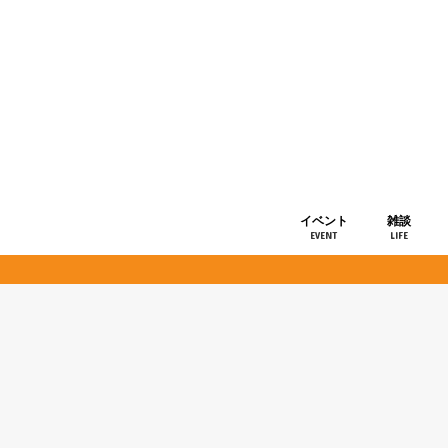
イベント
雑談
EVENT
LIFE
ショップ情
お知らせ