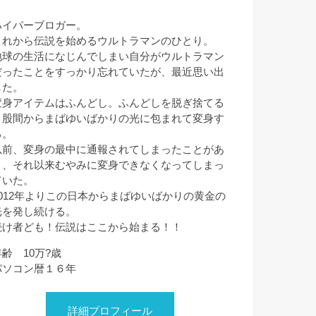
ハイパーブロガー。
これから伝説を始めるウルトラマンのひとり。
地球の生活になじんでしまい自分がウルトラマン
だったことをすっかり忘れていたが、最近思い出
した。
変身アイテムはふんどし。ふんどしを脱ぎ捨てる
と股間からまばゆいばかりの光に包まれて変身す
る。
以前、変身の最中に通報されてしまったことがあ
り、それ以来むやみに変身できなくなってしまっ
ていた。
2012年よりこの日本からまばゆいばかりの黄金の
光を発し続ける。
続け者ども！伝説はここから始まる！！
年齢 10万?歳
パソコン暦１６年
詳細プロフィール